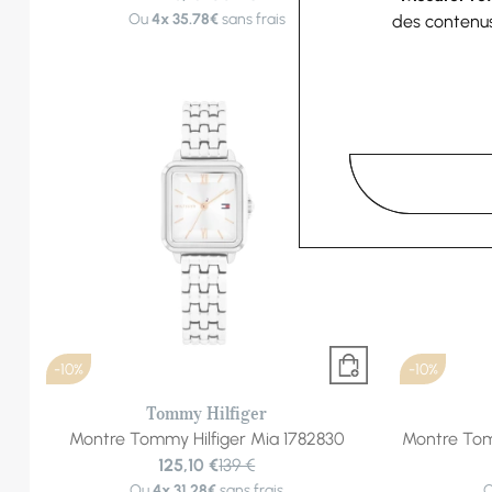
Ou
4x
35.78€
sans frais
des contenu
-10%
-10%
Tommy Hilfiger
Montre Tommy Hilfiger Mia 1782830
Montre Tom
125,10 €
139 €
Ou
4x
31.28€
sans frais