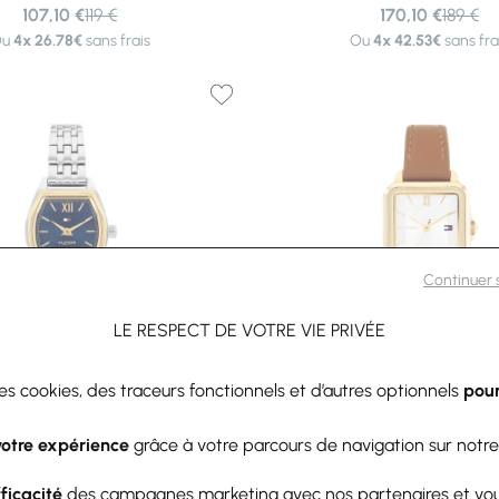
107,10 €
119 €
170,10 €
189 €
Ou
4x
26.78€
sans frais
Ou
4x
42.53€
sans fra
Continuer
LE RESPECT DE VOTRE VIE PRIVÉE
des cookies, des traceurs fonctionnels et d’autres optionnels
pour
-10%
Tommy Hilfiger
Tommy Hilfiger
votre expérience
grâce à votre parcours de navigation sur notre
mmy Hilfiger Norah 1782869
Montre Tommy Hilfiger Mi
134,10 €
149 €
125,10 €
139 €
fficacité
des campagnes marketing avec nos partenaires et vo