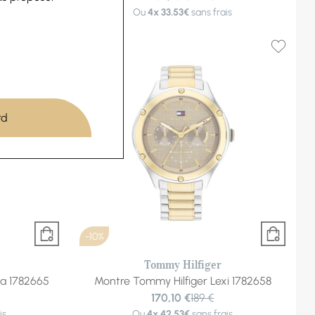
is
Ou
4x
33.53€
sans frais
rd
-10%
Tommy Hilfiger
pa 1782665
Montre Tommy Hilfiger Lexi 1782658
170,10 €
189 €
is
Ou
4x
42.53€
sans frais