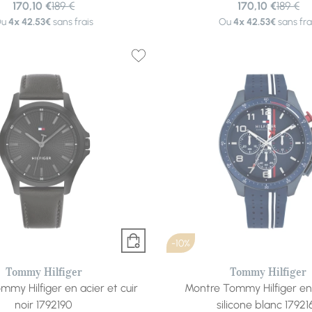
170,10 €
189 €
170,10 €
189 €
Ou
4x
42.53€
sans frais
Ou
4x
42.53€
sans fra
-10%
Tommy Hilfiger
Tommy Hilfiger
my Hilfiger en acier et cuir
Montre Tommy Hilfiger en 
noir 1792190
silicone blanc 17921