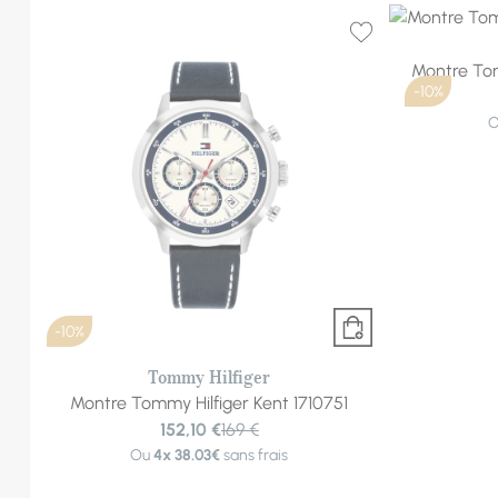
Montre Tom
-10%
-10%
Tommy Hilfiger
Montre Tommy Hilfiger Kent 1710751
152,10 €
169 €
Ou
4x
38.03€
sans frais