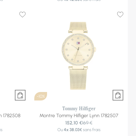
-10%
Tommy Hilfiger
n 1782508
Montre Tommy Hilfiger Lynn 1782507
152,10 €
169 €
is
Ou
4x
38.03€
sans frais