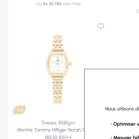
Ou
4x
35.78€
sans frais
Nous utilisons 
-10%
-10%
Tommy Hilfiger
• Optimiser 
Montre Tommy Hilfiger Norah 1782870
Montre To
143,10 €
159 €
• Mesurer l’e