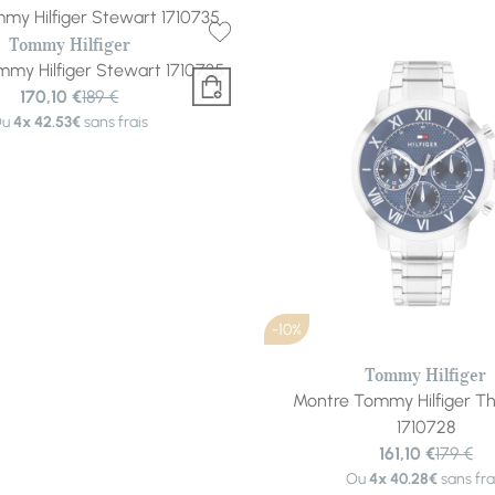
Tommy Hilfiger
my Hilfiger Stewart 1710735
170,10 €
189 €
Ou
4x
42.53€
sans frais
-10%
Tommy Hilfiger
Montre Tommy Hilfiger T
1710728
161,10 €
179 €
Ou
4x
40.28€
sans fra