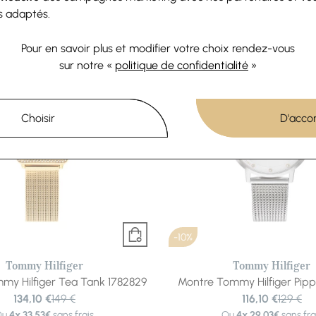
Ou
4x
33.53€
sans frais
Ou
4x
31.28€
sans fra
s adaptés.
Pour en savoir plus et modifier votre choix rendez-vous
sur notre «
politique de confidentialité
»
Choisir
D'acco
-10%
Tommy Hilfiger
Tommy Hilfiger
my Hilfiger Tea Tank 1782829
Montre Tommy Hilfiger Pip
134,10 €
149 €
116,10 €
129 €
Ou
4x
33.53€
sans frais
Ou
4x
29.03€
sans fra