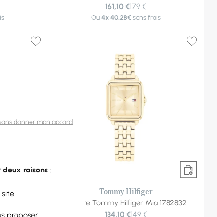
161,10 €
179 €
is
Ou
4x
40.28€
sans frais
 sans donner mon accord
 deux raisons
:
-10%
Tommy Hilfiger
 site.
a 1782859
Montre Tommy Hilfiger Mia 1782832
134,10 €
149 €
us proposer