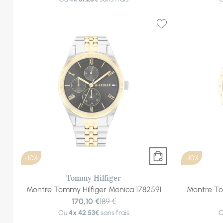
-10%
-10%
Tommy Hilfiger
Montre Tommy Hilfiger Monica 1782591
Montre To
170,10 €
189 €
Ou
4x
42.53€
sans frais