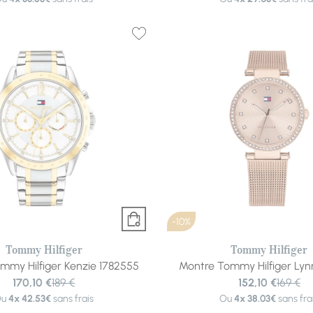
-10%
Tommy Hilfiger
Tommy Hilfiger
mmy Hilfiger Kenzie 1782555
Montre Tommy Hilfiger Lyn
170,10 €
189 €
152,10 €
169 €
Ou
4x
42.53€
sans frais
Ou
4x
38.03€
sans fra