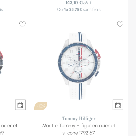
143,10 €
159 €
is
Ou
4x
35.78€
sans frais
-10%
Tommy Hilfiger
acier et
Montre Tommy Hilfiger en acier et
69
silicone 1792167