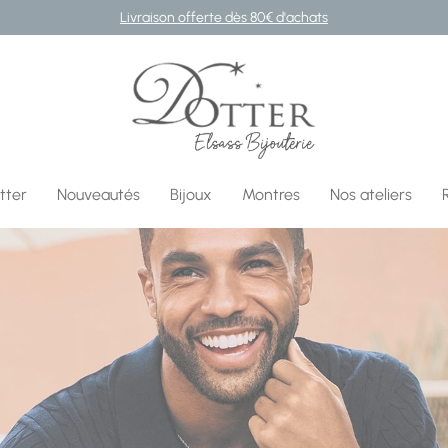
Livraison offerte dès 80€ d'achats
Bijouterie DOTTER
tter
Nouveautés
Bijoux
Montres
Nos ateliers