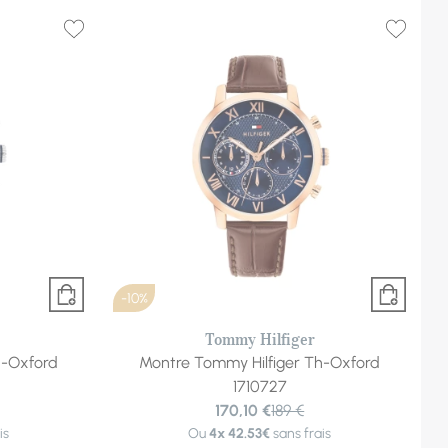
-10%
Tommy Hilfiger
h-Oxford
Montre Tommy Hilfiger Th-Oxford
1710727
170,10 €
189 €
is
Ou
4x
42.53€
sans frais