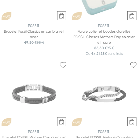
-10%
-10%
FOSSIL
FOSSIL
Bracelet Fossil Classics en cuir brun et
Parure collier et boucles d'oreilles
acier
FOSSIL Classics Mothers Day en acier
49,50 €
55 €
et nacre
85,50 €
95 €
Ou
4x
21.38€
sans frais
-10%
-10%
FOSSIL
FOSSIL
Bracelet FOSSIL Vintage Casual en cuir
Bracelet FOSSIL Vintage Casual en