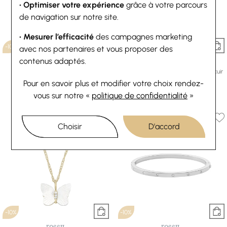
• Optimiser votre expérience
grâce à votre parcours
de navigation sur notre site.
• Mesurer l’efficacité
des campagnes marketing
-10%
-10%
avec nos partenaires et vous proposer des
contenus adaptés.
FOSSIL
FOSSIL
Bracelet Fossil D Link en acier
Bracelet Fossil Leather Essentials en cuir
58,50 €
65 €
et acier
Pour en savoir plus et modifier votre choix rendez-
Ou
4x
14.63€
sans frais
58,50 €
65 €
vous
sur notre «
politique de confidentialité
»
Ou
4x
14.63€
sans frais
Choisir
D'accord
-10%
-10%