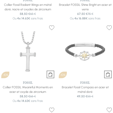
FOSSIL
FOSSIL
Collier Fossil Radiant Wings en métal
Bracelet FOSSIL Shine Bright en acier et
doré, nacre et oxydes de zirconium
verre
58,50 €
65 €
67,50 €
75 €
Ou
4x
14.63€
sans frais
Ou
4x
16.88€
sans frais
-10%
-10%
FOSSIL
FOSSIL
Collier FOSSIL Meaninful Moments en
Bracelet Fossil Compass en acier et
acier et oxyde de zirconium
métal doré
58,50 €
65 €
49,50 €
55 €
Ou
4x
14.63€
sans frais