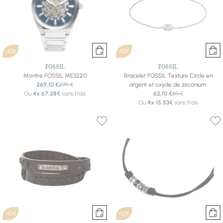
-10%
-10%
FOSSIL
FOSSIL
Montre FOSSIL ME3220
Bracelet FOSSIL Texture Circle en
269,10 €
299 €
argent et oxyde de zirconium
Ou
4x
67.28€
sans frais
62,10 €
69 €
Ou
4x
15.53€
sans frais
-10%
-10%