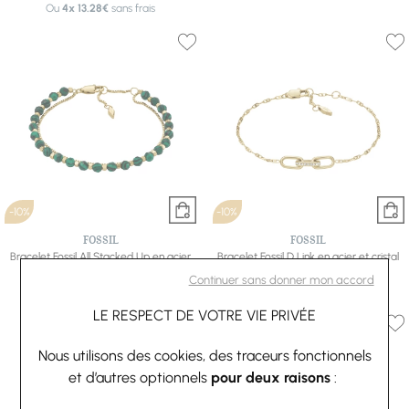
Ou
4x
13.28€
sans frais
-10%
-10%
FOSSIL
FOSSIL
Bracelet Fossil All Stacked Up en acier
Bracelet Fossil D Link en acier et cristal
doré et malachite
53,10 €
59 €
Continuer sans donner mon accord
49,50 €
55 €
Ou
4x
13.28€
sans frais
LE RESPECT DE VOTRE VIE PRIVÉE
Nous utilisons des cookies, des traceurs fonctionnels
et d’autres optionnels
pour deux raisons
: