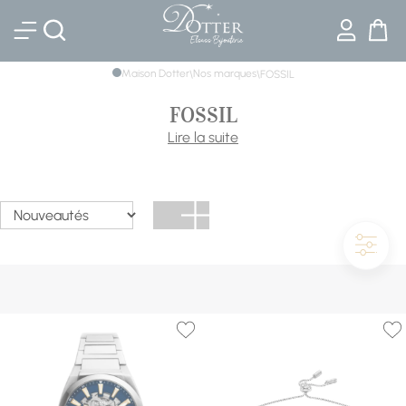
Bijouterie DOTTER
Maison Dotter
Nos marques
\
\
FOSSIL
FOSSIL
S’inspirant du passé mais tournée vers l’avenir, Fossil est
Lire la suite
une marque d’accessoires et de bijoux au style intemporel.
Chacune de leurs pièces est conçue avec passion et vous
offre un éventail de choix pour tous les goûts et toutes les
occasions. Des montres classiques ou connectées aux
accessoires tendances, découvrez une large gamme et
retrouvez l’excellence dans chaque détail.