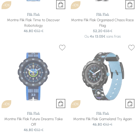
-10%
-10%
Flik Flak
Flik Flak
Montre Flik Flak Time to Discover
Montre Flik Flak Organized Chaos Race
Robotology
Flag
46,80 €
52 €
52,20 €
58 €
Ou
4x
13.05€
sans frais
-10%
-10%
Flik Flak
Flik Flak
Montre Flik Flak Future Dreams Take
Montre Flik Flak Gameland Try Again
Off
46,80 €
52 €
46,80 €
52 €