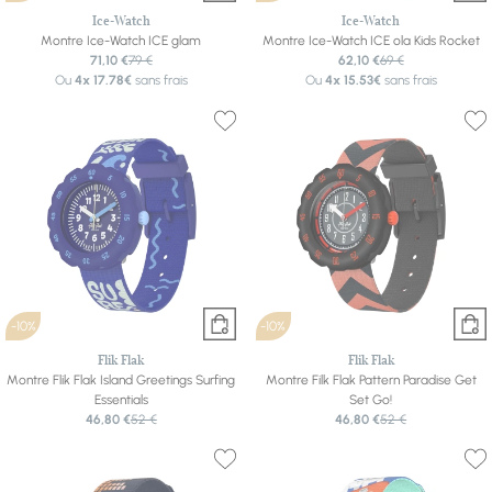
Ice-Watch
Ice-Watch
Montre Ice-Watch ICE glam
Montre Ice-Watch ICE ola Kids Rocket
71,10 €
79 €
62,10 €
69 €
Ou
4x
17.78€
sans frais
Ou
4x
15.53€
sans frais
-10%
-10%
Flik Flak
Flik Flak
Montre Flik Flak Island Greetings Surfing
Montre Filk Flak Pattern Paradise Get
Essentials
Set Go!
46,80 €
52 €
46,80 €
52 €