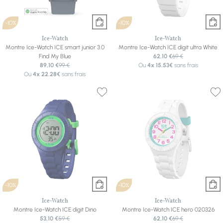
-10%
-10%
Ice-Watch
Ice-Watch
Montre Ice-Watch ICE smart junior 3.0
Montre Ice-Watch ICE digit ultra White
Find My Blue
62,10 €
69 €
89,10 €
99 €
Ou
4x
15.53€
sans frais
Ou
4x
22.28€
sans frais
-10%
-10%
Ice-Watch
Ice-Watch
Montre Ice-Watch ICE digit Dino
Montre Ice-Watch ICE hero 020326
53,10 €
59 €
62,10 €
69 €