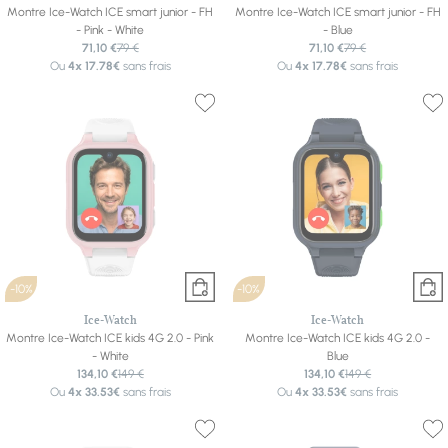
Montre Ice-Watch ICE smart junior - FH
Montre Ice-Watch ICE smart junior - FH
- Pink - White
- Blue
71,10 €
79 €
71,10 €
79 €
Ou
4x
17.78€
sans frais
Ou
4x
17.78€
sans frais
-10%
-10%
Ice-Watch
Ice-Watch
Montre Ice-Watch ICE kids 4G 2.0 - Pink
Montre Ice-Watch ICE kids 4G 2.0 -
- White
Blue
134,10 €
149 €
134,10 €
149 €
Ou
4x
33.53€
sans frais
Ou
4x
33.53€
sans frais