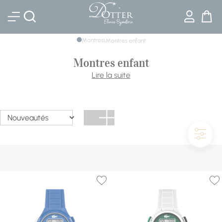
Bijouterie DOTTER
Montres
\
Montres enfant
Montres enfant
Une montre d'enfant doit survivre à la récré, se lire d'un
Lire la suite
coup d'œil et donner envie d'apprendre l'heure. Notre
sélection répond aux trois exigences, avec en tête de
gondole les Flik Flak suisses et leurs aiguilles-personnages.