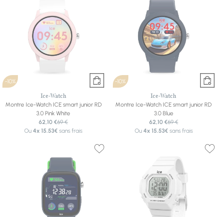
-10%
-10%
Ice-Watch
Ice-Watch
Montre Ice-Watch ICE smart junior RD
Montre Ice-Watch ICE smart junior RD
3.0 Pink White
3.0 Blue
62,10 €
69 €
62,10 €
69 €
Ou
4x
15.53€
sans frais
Ou
4x
15.53€
sans frais