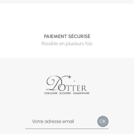
d'autonomie : savoir l'heure, c'est déjà organiser sa
journée. Encore faut-il un objet à la hauteur de la vie qu'il
mène. Notre sélection privilégie trois qualités : la
robustesse — boîtiers qui encaissent, bracelets textiles ou
silicone lavables —, la lisibilité — chiffres complets, aiguilles
PAIEMENT SÉCURISÉ
contrastées — et le plaisir, parce qu'une montre qu'on
Possible en plusieurs fois
aime est une montre qu'on regarde.
Les Flik Flak, spécialistes suisses de la montre d'enfant,
cochent toutes les cases dès l'âge de l'apprentissage :
leurs aiguilles-personnages Flik et Flak guident la lecture
de l'heure, et leurs motifs — héros, animaux, couleurs —
suivent les passions du moment. Pour les plus grands,
adolescents ou préados, le passage à une « vraie »
montre se fait naturellement vers les modèles digitaux ou
les petits boîtiers adultes — un cap symbolique qui se
franchit souvent à l'entrée au collège.
Le bon moment pour offrir ? L'entrée au CP pour