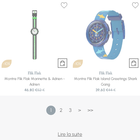
-10%
-10%
Flik Flak
Flik Flak
Montre Flik Flak Marinette & Adrien -
Montre Flik Flak Island Greetings Shark
Adrien
Gang
46,80 €
52 €
39,60 €
44 €
1
2
3
>
>>
Offrir une montre à un enfant, c'est lui offrir un peu
Lire la suite