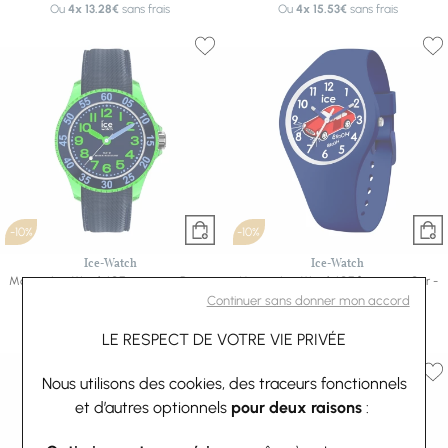
Ou
4x
13.28€
sans frais
Ou
4x
15.53€
sans frais
-10%
-10%
Ice-Watch
Ice-Watch
Montre Ice-Watch ICE cartoon - Dino -
Montre Ice-Watch ICE fantasia - Car -
Extra-small
Small
Continuer sans donner mon accord
62,10 €
69 €
80,91 €
89,90 €
Ou
4x
15.53€
sans frais
Ou
4x
20.23€
sans frais
LE RESPECT DE VOTRE VIE PRIVÉE
Nous utilisons des cookies, des traceurs fonctionnels
et d’autres optionnels
pour deux raisons
: