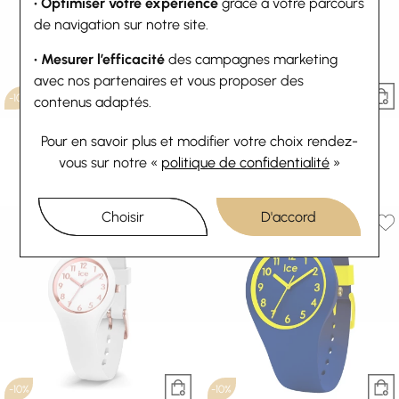
• Optimiser votre expérience
grâce à votre parcours
de navigation sur notre site.
• Mesurer l’efficacité
des campagnes marketing
avec nos partenaires et vous proposer des
-10%
-10%
contenus adaptés.
Ice-Watch
Ice-Watch
Pour en savoir plus et modifier votre choix rendez-
Montre Ice-Watch ICE cartoon -
Montre Ice-Watch ICE ola kids
Lollipop - Small
62,10 €
69 €
vous
sur notre «
politique de confidentialité
»
62,91 €
69,90 €
Ou
4x
15.53€
sans frais
Ou
4x
15.73€
sans frais
Choisir
D'accord
-10%
-10%