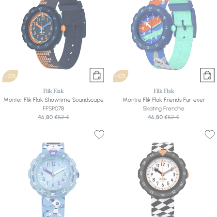
-10%
-10%
Flik Flak
Flik Flak
Monter Flik Flak Showtime Soundscape
Montre Flik Flak Friends Fur-ever
FPSP078
Skating Frenchie
46,80 €
52 €
46,80 €
52 €