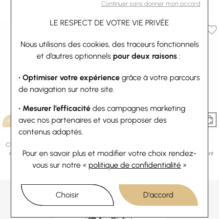
diamantée givrée 10x5mm
murano véritable rouge rayures
Continuer sans donner mon accord
11,70 €
13 €
22,50 €
25 €
LE RESPECT DE VOTRE VIE PRIVÉE
Nous utilisons des cookies, des traceurs fonctionnels
et d’autres optionnels
pour deux raisons
:
• Optimiser votre expérience
grâce à votre parcours
de navigation sur notre site.
• Mesurer l’efficacité
des campagnes marketing
avec nos partenaires et vous proposer des
-10%
-10%
contenus adaptés.
Pandora
Pandora
Charm pendentifs Pandora Tortue de
Charm Pandora People pendant
Pour en savoir plus et modifier votre choix rendez-
mer en argent et verre de murano
biberon et chaussures bébé en argent
62,10 €
69 €
et oxyde de zirconium
vous
sur notre «
politique de confidentialité
»
Ou
4x
15.53€
sans frais
44,10 €
49 €
Choisir
D'accord