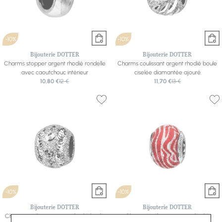
-10%
-10%
Bijouterie DOTTER
Bijouterie DOTTER
Charms stopper argent rhodié rondelle
Charms coulissant argent rhodié boule
avec caoutchouc intérieur
ciselée diamantée ajouré
10,80 €
12 €
11,70 €
13 €
-10%
-10%
Bijouterie DOTTER
Bijouterie DOTTER
Charms coulissant argent rhodié boule
Charms coulissant argent rhodié