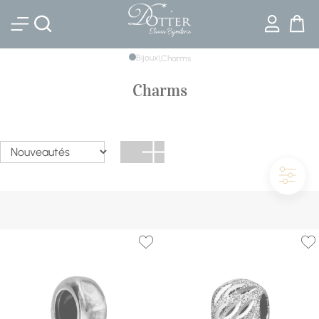
Bijouterie DOTTER
Bijoux
\
Charms
Charms