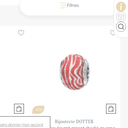
Filtres
-10%
R
Bijouterie DOTTER
 sans donner mon accord