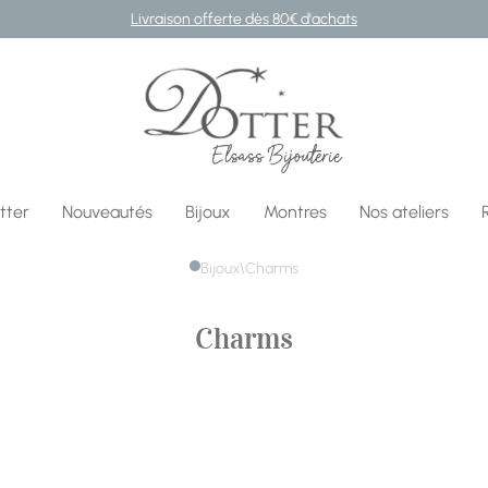
Livraison offerte dès 80€ d'achats
Bijouterie DOTTER
tter
Nouveautés
Bijoux
Montres
Nos ateliers
Bijoux
\
Charms
Charms