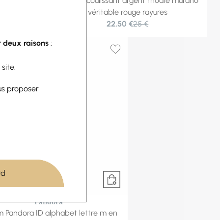
odié boule
Charms coulissant argent rhodié murano
x5mm
véritable rouge rayures
22,50 €
25 €
 deux raisons
:
 site.
us proposer
rd
Pandora
 Pandora ID alphabet lettre m en