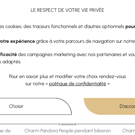
ulissant argent rhodié boule
Charms coulissant argent rh
elée diamantée ajouré
diamantée givrée 10
LE RESPECT DE VOTRE VIE PRIVÉE
11,70 €
13 €
11,70 €
13 €
des cookies, des traceurs fonctionnels et d’autres optionnels
pour
votre expérience
grâce à votre parcours de navigation sur notre
fficacité
des campagnes marketing avec nos partenaires et vo
s adaptés.
Pour en savoir plus et modifier votre choix rendez-vous
sur notre «
politique de confidentialité
»
Choisir
D'acco
-10%
-10%
Pandora
ue de
Charm Pandora People pendant biberon
Charm