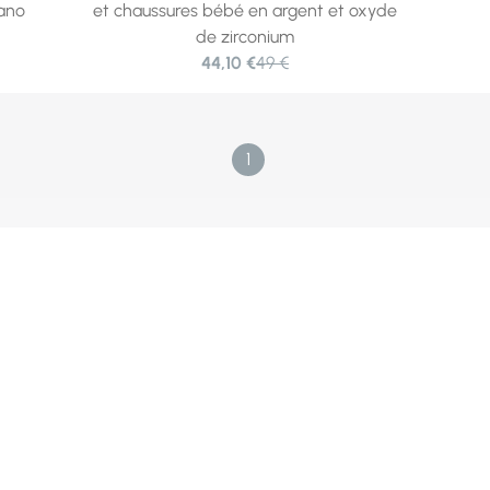
rano
et chaussures bébé en argent et oxyde
de zirconium
44,10 €
49 €
1