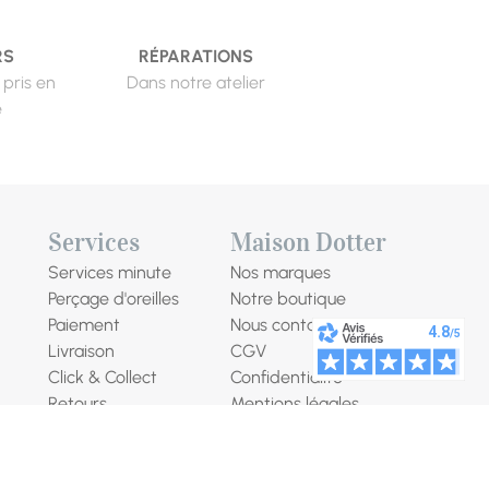
RS
RÉPARATIONS
 pris en
Dans notre atelier
e
Services
Maison Dotter
Services minute
Nos marques
Perçage d'oreilles
Notre boutique
Paiement
Nous contacter
Livraison
CGV
Click & Collect
Confidentialité
Retours
Mentions légales
Nos ateliers
Programme de fidélité
Création sur mesure
Droit de rétractation
Révision horlogère
Nous rejoindre