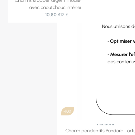
Charms stopper argent rhodié rondelle
Charms co
avec caoutchouc intérieur
cis
10,80 €
12 €
Nous utilisons 
• Optimiser 
• Mesurer l’e
des contenu
-10%
Pandora
Charm pendentifs Pandora Tort