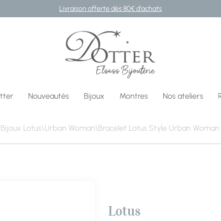
Livraison offerte dès 80€ d'achats
Bijouterie DOTTER
tter
Nouveautés
Bijoux
Montres
Nos ateliers
\
Bijoux Lotus
\
Urban Woman
\
Bracelet Lotus Style Urban Woman 
Lotus