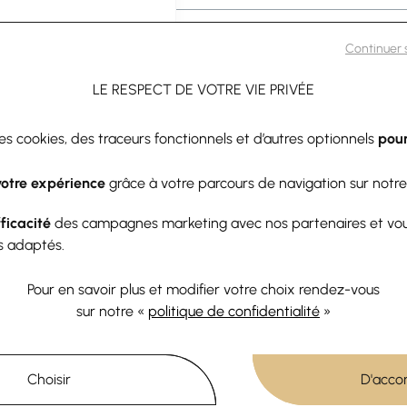
Caractéristiques
Continuer
LE RESPECT DE VOTRE VIE PRIVÉE
des cookies, des traceurs fonctionnels et d’autres optionnels
pour
votre expérience
grâce à votre parcours de navigation sur notre
SON OFFERTE
CLICK & COLLECT
RETOU
0€ d'achats
Sous 1h
Sous 30 jours
fficacité
des campagnes marketing avec nos partenaires et vo
charg
s adaptés.
Pour en savoir plus et modifier votre choix rendez-vous
sur notre «
politique de confidentialité
»
 pièces pourraient aussi vous pl
Choisir
D'acco