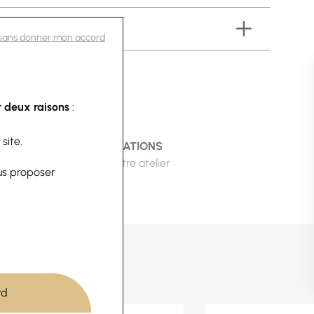
 sans donner mon accord
 deux raisons
:
 site.
RS
RÉPARATIONS
 pris en
Dans notre atelier
us proposer
e
aire
rd