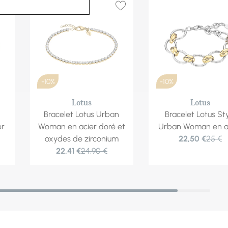
-10%
-10%
Lotus
Lotus
Bracelet Lotus Urban
Bracelet Lotus St
er
Woman en acier doré et
Urban Woman en a
oxydes de zirconium
22,50 €
25 €
22,41 €
24,90 €