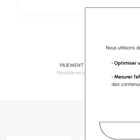
Nous utilisons 
• Optimiser 
PAIEMENT SÉCURISÉ
LIVRAI
Possible en plusieurs fois
Dès 8
• Mesurer l’e
des contenu
Ces