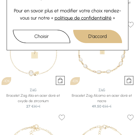
Bracelet Zag Calca en acier doré
Bracelet Zag Tergu en acier doré et
31,50 €
35 €
oxyde de zirconium
Pour en savoir plus et modifier votre choix rendez-
40,50 €
45 €
vous
sur notre «
politique de confidentialité
»
Choisir
D'accord
-10%
-10%
ZAG
ZAG
Bracelet Zag Alia en acier doré et
Bracelet Zag Alcamo en acier doré et
oxyde de zirconium
nacre
27 €
30 €
49,50 €
55 €