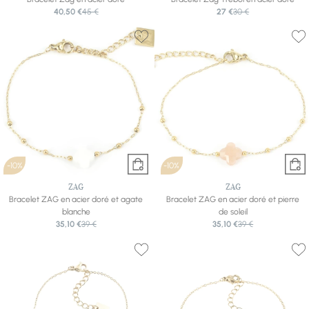
40,50 €
45 €
27 €
30 €
-10%
-10%
ZAG
ZAG
Bracelet ZAG en acier doré et agate
Bracelet ZAG en acier doré et pierre
blanche
de soleil
35,10 €
39 €
35,10 €
39 €