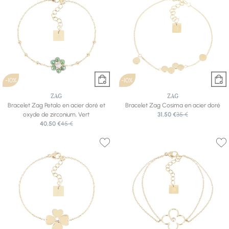
-10%
-10%
ZAG
ZAG
Bracelet Zag Petalo en acier doré et
Bracelet Zag Cosima en acier doré
oxyde de zirconium, Vert
31,50 €
35 €
40,50 €
45 €