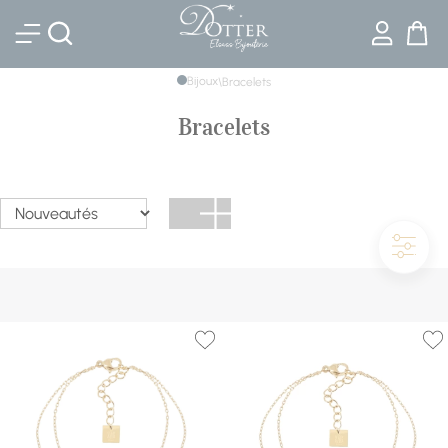
Bijouterie DOTTER
Bijoux
\
Bracelets
Bracelets