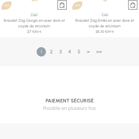
-10%
-10%
ZAG
ZAG
Bracelet Zag Giorgio en acier doré et
Bracelet Zag Emilia en acier doré et
oxyde de zirconium
oxyde de zirconium
27 €
30 €
35,10 €
39 €
1
2
3
4
5
>
>>
PAIEMENT SÉCURISÉ
Possible en plusieurs fois