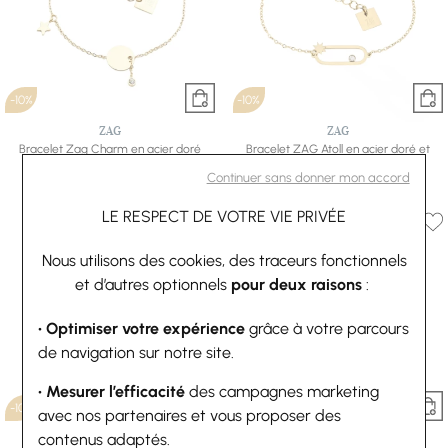
-10%
-10%
ZAG
ZAG
Bracelet Zag Charm en acier doré
Bracelet ZAG Atoll en acier doré et
27 €
30 €
cristal
Continuer sans donner mon accord
28,80 €
32 €
LE RESPECT DE VOTRE VIE PRIVÉE
Nous utilisons des cookies, des traceurs fonctionnels
et d’autres optionnels
pour deux raisons
:
• Optimiser votre expérience
grâce à votre parcours
de navigation sur notre site.
• Mesurer l’efficacité
des campagnes marketing
-10%
-10%
avec nos partenaires et vous proposer des
contenus adaptés.
ZAG
ZAG