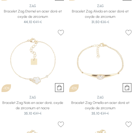
ZAG
ZAG
Bracelet Zag Eternel en acier doré et
Bracelet Zag Alvida en acier doré et
oxyde de zirconium
oxyde de zirconium
44,10 €
49 €
31,50 €
35 €
-10%
-10%
ZAG
ZAG
Bracelet Zag Naïs en acier doré, oxyde
Bracelet Zag Ornella en acier doré et
de zirconium et nacre
oxyde de zirconium
35,10 €
39 €
35,10 €
39 €