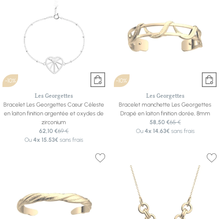
-10%
-10%
Les Georgettes
Les Georgettes
Bracelet Les Georgettes Cœur Céleste
Bracelet manchette Les Georgettes
en laiton finition argentée et oxydes de
Drapé en laiton finition dorée, 8mm
zirconium
58,50 €
65 €
62,10 €
69 €
Ou
4x
14.63€
sans frais
Ou
4x
15.53€
sans frais