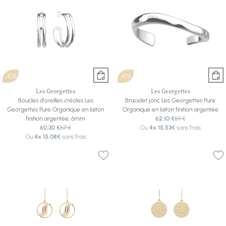
-10%
-10%
Les Georgettes
Les Georgettes
Boucles d'oreilles créoles Les
Bracelet jonc Les Georgettes Pure
Georgettes Pure Organique en laiton
Organique en laiton finition argentée
finition argentée, 6mm
62,10 €
69 €
60,30 €
67 €
Ou
4x
15.53€
sans frais
Ou
4x
15.08€
sans frais