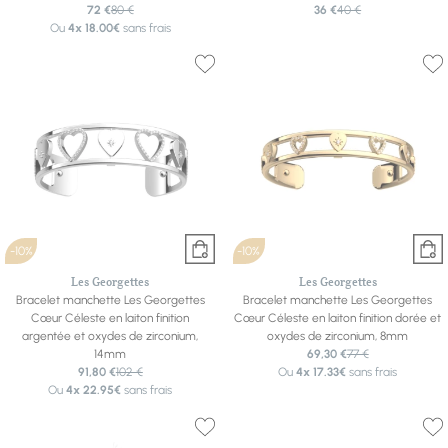
72 €
80 €
36 €
40 €
Ou
4x
18.00€
sans frais
-10%
-10%
Les Georgettes
Les Georgettes
Bracelet manchette Les Georgettes
Bracelet manchette Les Georgettes
Cœur Céleste en laiton finition
Cœur Céleste en laiton finition dorée et
argentée et oxydes de zirconium,
oxydes de zirconium, 8mm
14mm
69,30 €
77 €
91,80 €
102 €
Ou
4x
17.33€
sans frais
Ou
4x
22.95€
sans frais