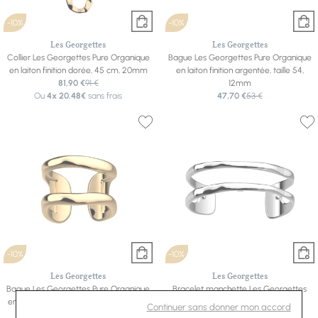
-10%
-10%
Les Georgettes
Les Georgettes
Collier Les Georgettes Pure Organique
Bague Les Georgettes Pure Organique
en laiton finition dorée, 45 cm, 20mm
en laiton finition argentée, taille 54,
81,90 €
91 €
12mm
Ou
4x
20.48€
sans frais
47,70 €
53 €
-10%
-10%
Les Georgettes
Les Georgettes
Bague Les Georgettes Pure Organique
Bracelet manchette Les Georgettes
en laiton finition dorée, taille 54, 12mm
Pure Organique en laiton finition
Continuer sans donner mon accord
47,70 €
53 €
argentée, 14mm