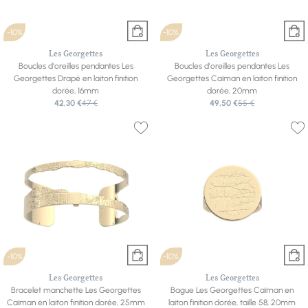
-10%
-10%
Les Georgettes
Les Georgettes
Boucles d'oreilles pendantes Les
Boucles d'oreilles pendantes Les
Georgettes Drapé en laiton finition
Georgettes Caïman en laiton finition
dorée, 16mm
dorée, 20mm
42,30 €
47 €
49,50 €
55 €
-10%
-10%
Les Georgettes
Les Georgettes
Bracelet manchette Les Georgettes
Bague Les Georgettes Caïman en
Caïman en laiton finition dorée, 25mm
laiton finition dorée, taille 58, 20mm