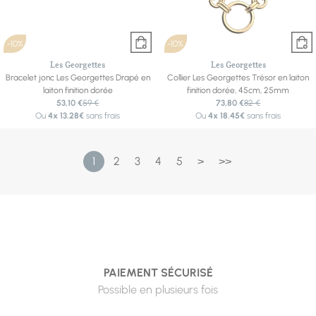
-10%
-10%
Les Georgettes
Les Georgettes
Bracelet jonc Les Georgettes Drapé en
Collier Les Georgettes Trésor en laiton
laiton finition dorée
finition dorée, 45cm, 25mm
53,10 €
59 €
73,80 €
82 €
Ou
4x
13.28€
sans frais
Ou
4x
18.45€
sans frais
1
2
3
4
5
>
>>
PAIEMENT SÉCURISÉ
Possible en plusieurs fois