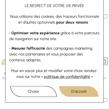
73,80 €
82 €
LE RESPECT DE VOTRE VIE PRIVÉE
Ou
4x
18.45€
sans frais
Nous utilisons des cookies, des traceurs fonctionnels
et d’autres optionnels
pour deux raisons
:
• Optimiser votre expérience
grâce à votre parcours
de navigation sur notre site.
• Mesurer l’efficacité
des campagnes marketing
avec nos partenaires et vous proposer des
contenus adaptés.
-10%
-10%
Les Georgettes
Les Georgettes
Pour en savoir plus et modifier votre choix rendez-
Bracelet manchette Les Georgettes
Boucles d'oreilles créoles Les
vous
sur notre «
politique de confidentialité
»
Pure Organique en laiton finition dorée,
Georgettes Pure Organique en laiton
14mm
finition dorée, 6mm
73,80 €
82 €
60,30 €
67 €
Choisir
D'accord
Ou
4x
18.45€
sans frais
Ou
4x
15.08€
sans frais