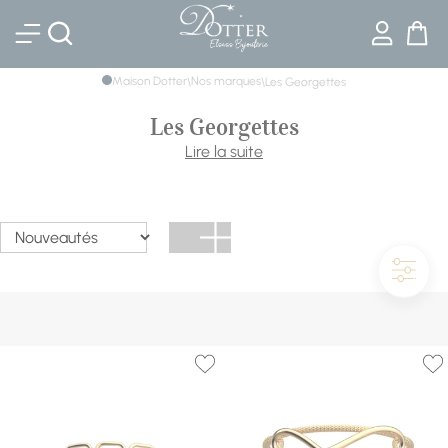
Bijouterie DOTTER
Maison Dotter
Nos marques
\
\
Les Georgettes
Les Georgettes
Les Georgettes est une marque française de bijoux et
Lire la suite
accessoires de mode créée en 2015. La marque se
distingue par sa gamme de bracelets, colliers et boucles
d'oreilles interchangeables, qui peuvent être personnalisés
avec différents inserts en cuir coloré. Les Georgettes
propose également une gamme de maroquinerie, tels
que des sacs à main et des étuis à lunettes.