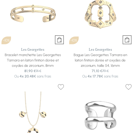
-10%
-10%
Les Georgettes
Les Georgettes
Bracelet manchette Les Georgettes
Bague Les Georgettes Tamara en
Tamara en laiton finition dorée et
laiton finition dorée et oxydes de
oxydes de zirconium, 8mm
zirconium, taille 54, 16mm
81,90 €
91 €
71,10 €
79 €
Ou
4x
20.48€
sans frais
Ou
4x
17.78€
sans frais