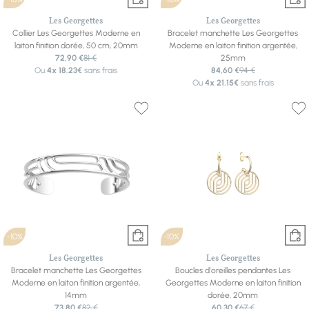
Les Georgettes
Les Georgettes
Collier Les Georgettes Moderne en
Bracelet manchette Les Georgettes
laiton finition dorée, 50 cm, 20mm
Moderne en laiton finition argentée,
72,90 €
81 €
25mm
Ou
4x
18.23€
sans frais
84,60 €
94 €
Ou
4x
21.15€
sans frais
-10%
-10%
Les Georgettes
Les Georgettes
Bracelet manchette Les Georgettes
Boucles d'oreilles pendantes Les
Moderne en laiton finition argentée,
Georgettes Moderne en laiton finition
14mm
dorée, 20mm
73,80 €
82 €
60,30 €
67 €