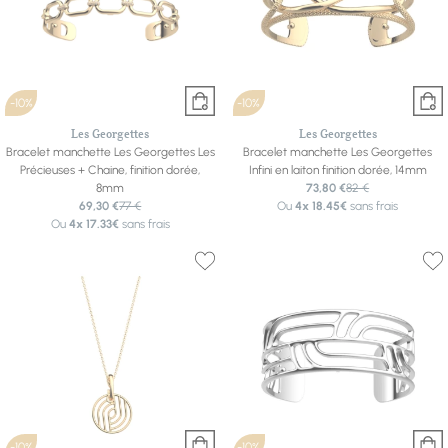
-10%
-10%
Les Georgettes
Les Georgettes
Bracelet manchette Les Georgettes Les
Bracelet manchette Les Georgettes
Précieuses + Chaine, finition dorée,
Infini en laiton finition dorée, 14mm
8mm
73,80 €
82 €
69,30 €
77 €
Ou
4x
18.45€
sans frais
Ou
4x
17.33€
sans frais
-10%
-10%