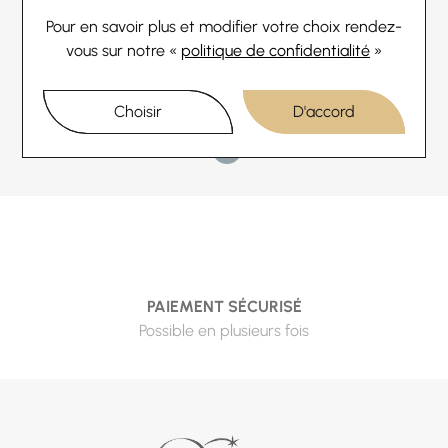
Calvin Klein
Pour en savoir plus et modifier votre choix rendez-
Bague Calvin Klein Timeless en métal
doré, taille 54
vous
sur notre «
politique de confidentialité
»
62,10 €
69 €
Ou
4x
15.53€
sans frais
Choisir
D'accord
1
PAIEMENT SÉCURISÉ
Possible en plusieurs fois