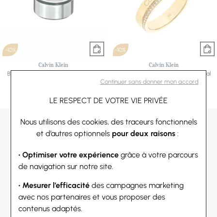
-10%
-10%
Calvin Klein
Calvin Klein
Bague Calvin Klein Grade en acier et
Bague Calvin Klein Timeless en métal
Continuer sans donner mon accord
caoutchouc, taille 62-63
doré et cristaux, taille 56
58,50 €
65 €
71,10 €
79 €
Ou
4x
14.63€
sans frais
Ou
4x
17.78€
sans frais
LE RESPECT DE VOTRE VIE PRIVÉE
Nous utilisons des cookies, des traceurs fonctionnels
et d’autres optionnels
pour deux raisons
:
• Optimiser votre expérience
grâce à votre parcours
de navigation sur notre site.
• Mesurer l’efficacité
des campagnes marketing
avec nos partenaires et vous proposer des
contenus adaptés.
-10%