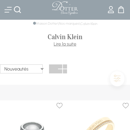
Bijouterie DOTTER
Maison Dotter
Nos marques
\
\
Calvin Klein
Calvin Klein
Calvin Klein est une marque lifestyle de renommée
Lire la suite
internationale, connue pour ses idéaux audacieux et son
esthétique minimaliste et séduisante. La marque se
distingue par une imagerie provocante et des designs
distinctifs qui captivent et marquent les esprits.