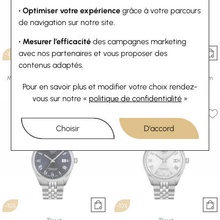
• Optimiser votre expérience
grâce à votre parcours
de navigation sur notre site.
• Mesurer l’efficacité
des campagnes marketing
avec nos partenaires et vous proposer des
-10%
-10%
contenus adaptés.
Tissot
Tissot
Montre Tissot Ballade Quartz 40mm
Montre Tissot Ballade Quartz 40mm
Pour en savoir plus et modifier votre choix rendez-
310,50 €
345 €
310,50 €
345 €
Ou
4x
77.63€
sans frais
Ou
4x
77.63€
sans frais
vous
sur notre «
politique de confidentialité
»
Choisir
D'accord
-10%
-10%