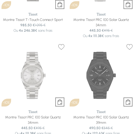
-10%
-10%
Tissot
Tissot
Montre Tissot T-Touch Connect Sport
Montre Tissot PRC 100 Solar Quartz
985,50 €
1 095 €
34mm
Ou
4x
246.38€
sans frais
445,50 €
495 €
Ou
4x
111.38€
sans frais
-10%
-10%
Tissot
Tissot
Montre Tissot PRC 100 Solar Quartz
Montre Tissot PRC 100 Solar Quartz
34mm
39mm
445,50 €
495 €
490,50 €
545 €
Ou
4x
111.38€
sans frais
Ou
4x
122.63€
sans frais