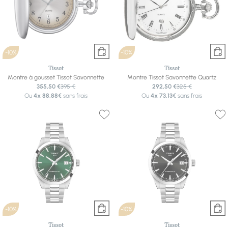
-10%
-10%
Tissot
Tissot
Montre à gousset Tissot Savonnette
Montre Tissot Savonnette Quartz
355,50 €
395 €
292,50 €
325 €
Ou
4x
88.88€
sans frais
Ou
4x
73.13€
sans frais
-10%
-10%
Tissot
Tissot