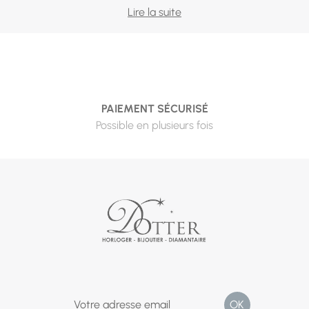
Il y a une raison pour laquelle Tissot est si souvent la
Lire la suite
première montre suisse d'une vie : la marque du Locle offre
la mécanique et la finition helvétiques à des prix qui
restent raisonnables. Notre sélection illustre cette
promesse, de l'Everytime au design épuré à la Gentleman
Powermatic 80, dont le mouvement automatique affiche
PAIEMENT SÉCURISÉ
80 heures de réserve de marche — un week-end entier
Possible en plusieurs fois
sans la porter, sans qu'elle s'arrête.
Première montre suisse : quartz ou automatique ? Le
quartz offre la précision sans entretien courant, à prix
contenu — parfait pour un usage quotidien ou un premier
achat. L'automatique, elle, vit avec vous : son mouvement
se remonte au porter, son balancier bat comme un cœur,
et sa valeur émotionnelle en fait le cadeau des grandes
occasions — diplôme, anniversaire marquant, retraite.
Pensez aussi au diamètre du boîtier selon votre poignet et
à la matière du bracelet, acier ou cuir, qui change l'allure