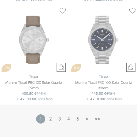
-10%
-10%
Tissot
Tissot
Montre Tissot PRC 100 Solar Quartz
Montre Tissot PRC 100 Solar Quartz
39mm
39mm
400,50 €
445 €
445,50 €
495 €
Ou
4x
100.13€
sans frais
Ou
4x
111.38€
sans frais
1
2
3
4
5
>
>>