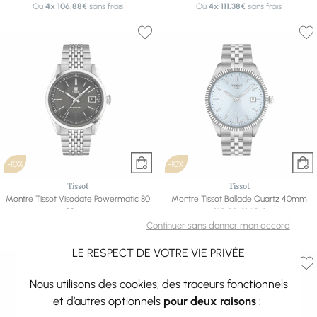
Ou
4x
106.88€
sans frais
Ou
4x
111.38€
sans frais
-10%
-10%
Tissot
Tissot
Montre Tissot Visodate Powermatic 80
Montre Tissot Ballade Quartz 40mm
39mm
310,50 €
345 €
787,50 €
875 €
Ou
4x
77.63€
sans frais
Continuer sans donner mon accord
Ou
4x
196.88€
sans frais
LE RESPECT DE VOTRE VIE PRIVÉE
Nous utilisons des cookies, des traceurs fonctionnels
et d’autres optionnels
pour deux raisons
: