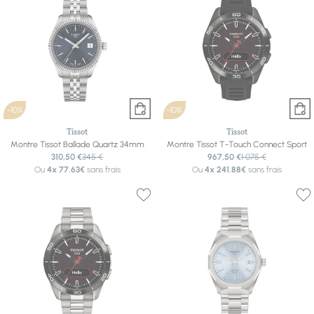
-10%
-10%
Tissot
Tissot
Montre Tissot Ballade Quartz 34mm
Montre Tissot T-Touch Connect Sport
310,50 €
345 €
967,50 €
1 075 €
Ou
4x
77.63€
sans frais
Ou
4x
241.88€
sans frais