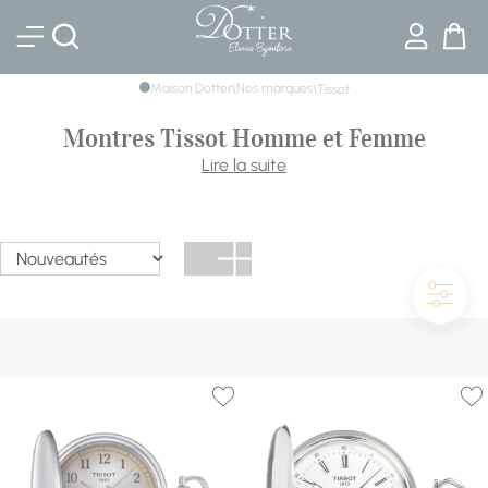
Bijouterie DOTTER
Maison Dotter
Nos marques
\
\
Tissot
Montres Tissot Homme et Femme
Depuis 1853, Tissot rend l'horlogerie suisse accessible sans
Lire la suite
transiger sur la qualité. Découvrez notre sélection de
montres Tissot homme et femme, des trois-aiguilles
élégantes comme l'Everytime aux automatiques comme
la Gentleman Powermatic 80 et sa réserve de marche de
80 heures.