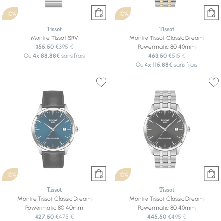
-10%
-10%
Tissot
Tissot
Montre Tissot SRV
Montre Tissot Classic Dream
355,50 €
395 €
Powermatic 80 40mm
Ou
4x
88.88€
sans frais
463,50 €
515 €
Ou
4x
115.88€
sans frais
-10%
-10%
Tissot
Tissot
Montre Tissot Classic Dream
Montre Tissot Classic Dream
Powermatic 80 40mm
Powermatic 80 40mm
427,50 €
475 €
445,50 €
495 €