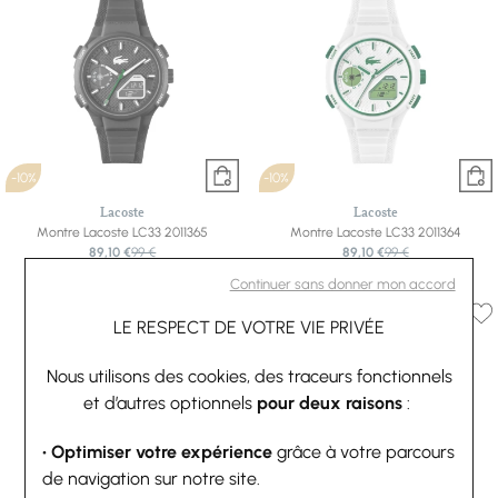
-10%
-10%
Lacoste
Lacoste
Montre Lacoste LC33 2011365
Montre Lacoste LC33 2011364
89,10 €
99 €
89,10 €
99 €
Ou
4x
22.28€
sans frais
Ou
4x
22.28€
sans frais
Continuer sans donner mon accord
LE RESPECT DE VOTRE VIE PRIVÉE
Nous utilisons des cookies, des traceurs fonctionnels
et d’autres optionnels
pour deux raisons
:
• Optimiser votre expérience
grâce à votre parcours
de navigation sur notre site.