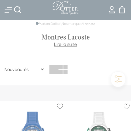
Bijouterie DOTTER
Maison Dotter
Nos marques
\
\
Lacoste
Montres Lacoste
Le crocodile a son heure : les montres Lacoste transposent
Lire la suite
au poignet l'élégance sportive née sur les courts de tennis.
Cadrans épurés, touches de vert signature, bracelets
acier, cuir ou silicone : découvrez notre sélection de
montres Lacoste pour femme et homme.