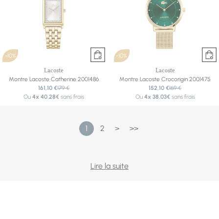
-10%
-10%
Lacoste
Lacoste
Montre Lacoste Catherine 2001486
Montre Lacoste Crocorigin 2001475
161,10 €
179 €
152,10 €
169 €
Ou
4x
40.28€
sans frais
Ou
4x
38.03€
sans frais
1
2
>
>>
Un polo, un crocodile, un art de vivre : Lacoste a fait de
Lire la suite
l'élégance décontractée une signature mondiale, et ses
montres en reprennent les codes. Cadrans propres, index
fins, touches de vert ou de doré discret — le style tennis-
core et les lignes rétro-sport dominent les collections