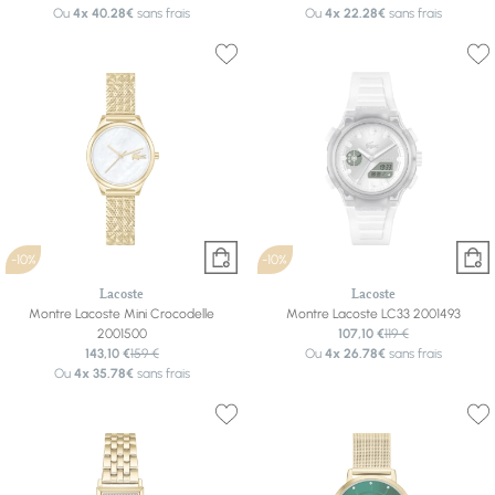
Ou
4x
40.28€
sans frais
Ou
4x
22.28€
sans frais
-10%
-10%
Lacoste
Lacoste
Montre Lacoste Mini Crocodelle
Montre Lacoste LC33 2001493
2001500
107,10 €
119 €
143,10 €
159 €
Ou
4x
26.78€
sans frais
Ou
4x
35.78€
sans frais