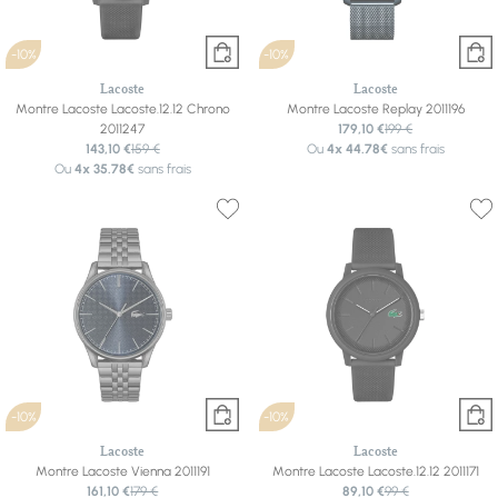
-10%
-10%
Lacoste
Lacoste
Montre Lacoste Lacoste.12.12 Chrono
Montre Lacoste Replay 2011196
2011247
179,10 €
199 €
143,10 €
159 €
Ou
4x
44.78€
sans frais
Ou
4x
35.78€
sans frais
-10%
-10%
Lacoste
Lacoste
Montre Lacoste Vienna 2011191
Montre Lacoste Lacoste.12.12 2011171
161,10 €
179 €
89,10 €
99 €