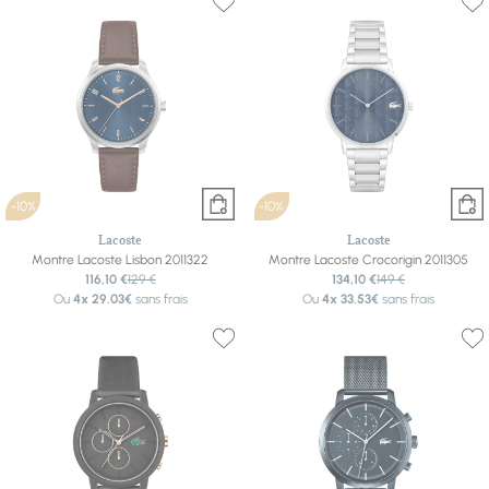
-10%
-10%
Lacoste
Lacoste
Montre Lacoste Lisbon 2011322
Montre Lacoste Crocorigin 2011305
116,10 €
129 €
134,10 €
149 €
Ou
4x
29.03€
sans frais
Ou
4x
33.53€
sans frais