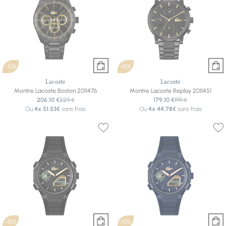
-10%
-10%
Lacoste
Lacoste
Montre Lacoste Boston 2011476
Montre Lacoste Replay 2011451
206,10 €
229 €
179,10 €
199 €
Ou
4x
51.53€
sans frais
Ou
4x
44.78€
sans frais
-10%
-10%