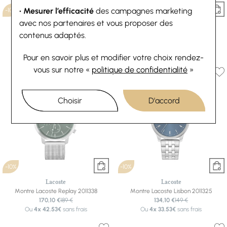
• Mesurer l’efficacité
des campagnes marketing
-10%
-10%
avec nos partenaires et vous proposer des
Lacoste
Lacoste
contenus adaptés.
Montre Lacoste Boston 2011347
Montre Lacoste Boston 2011346
179,10 €
199 €
179,10 €
199 €
Ou
4x
44.78€
sans frais
Ou
4x
44.78€
sans frais
Pour en savoir plus et modifier votre choix rendez-
vous
sur notre «
politique de confidentialité
»
Choisir
D'accord
-10%
-10%
Lacoste
Lacoste
Montre Lacoste Replay 2011338
Montre Lacoste Lisbon 2011325
170,10 €
189 €
134,10 €
149 €
Ou
4x
42.53€
sans frais
Ou
4x
33.53€
sans frais