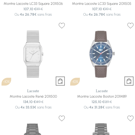
Montre Lacoste LC33 Square 2011506
Montre Lacoste LC33 Square 2011505
107,10 €
119 €
107,10 €
119 €
Ou
4x
26.78€
sans frais
Ou
4x
26.78€
sans frais
-10%
-10%
Lacoste
Lacoste
Montre Lacoste René 2011500
Montre Lacoste Boston 2011489
134,10 €
149 €
125,10 €
139 €
Ou
4x
33.53€
sans frais
Ou
4x
31.28€
sans frais