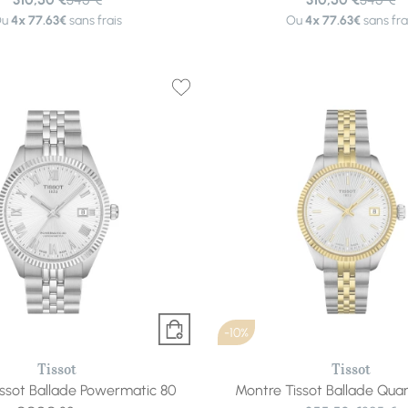
Ou
4x
77.63€
sans frais
Ou
4x
77.63€
sans fra
-10%
Tissot
Tissot
ssot Ballade Powermatic 80
Montre Tissot Ballade Qu