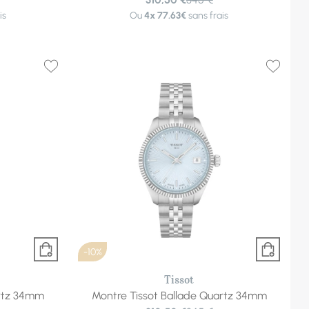
is
Ou
4x
77.63€
sans frais
-10%
Tissot
artz 34mm
Montre Tissot Ballade Quartz 34mm