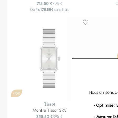
715,50 €
795 €
Ou
4x
178.88€
sans frais
Nous utilisons 
-10%
-10%
Tissot
• Optimiser 
Montre Tissot SRV
Montre Tis
355,50 €
395 €
• Mesurer l’e