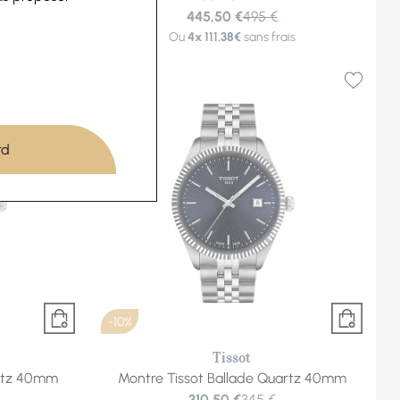
445,50 €
495 €
is
Ou
4x
111.38€
sans frais
rd
-10%
Tissot
artz 40mm
Montre Tissot Ballade Quartz 40mm
310,50 €
345 €