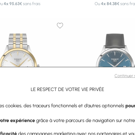
Ou
4x
95.63€
sans frais
Ou
4x
84.38€
sans fra
Continuer
LE RESPECT DE VOTRE VIE PRIVÉE
des cookies, des traceurs fonctionnels et d’autres optionnels
pour
-10%
Tissot
Tissot
votre expérience
grâce à votre parcours de navigation sur notre
sot Classic Dream Powermatic
Montre Tissot Classic Dream
80 40mm
80 40mm
fficacité
des campagnes marketing avec nos partenaires et vo