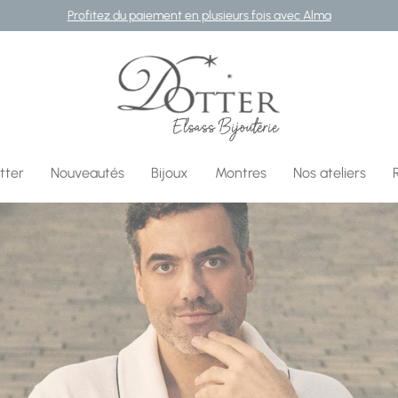
✨
Offre exceptionnelle :
-10 % jusqu'au 31 août inclus
Bijouterie DOTTER
tter
Nouveautés
Bijoux
Montres
Nos ateliers