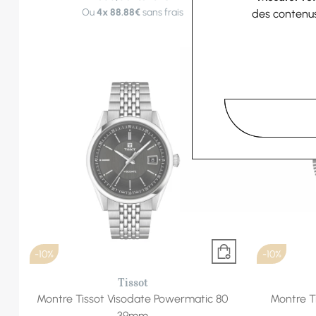
Ou
4x
88.88€
sans frais
des contenu
-10%
-10%
Tissot
Montre Tissot Visodate Powermatic 80
Montre T
39mm