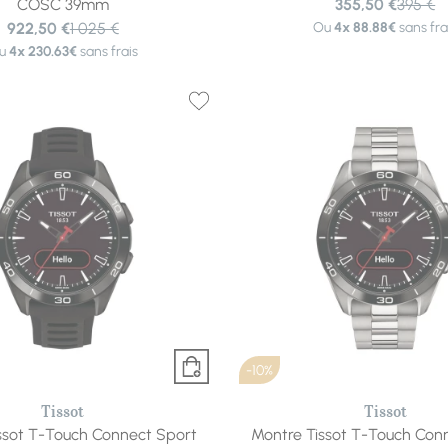
COSC 39mm
355,50 €
395 €
922,50 €
1 025 €
Ou
4x
88.88€
sans fra
u
4x
230.63€
sans frais
-10%
Tissot
Tissot
ssot T-Touch Connect Sport
Montre Tissot T-Touch Con