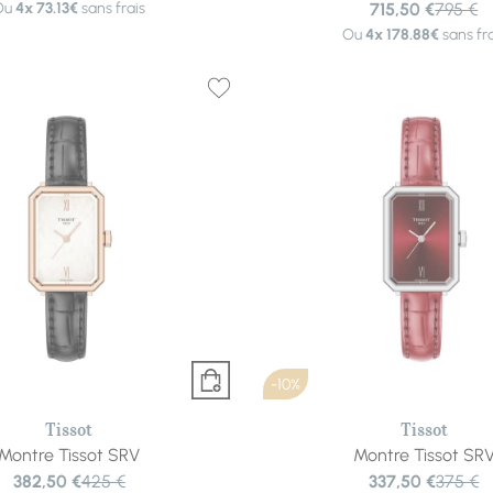
Ou
4x
73.13€
sans frais
715,50 €
795 €
Ou
4x
178.88€
sans fra
-10%
Tissot
Tissot
Montre Tissot SRV
Montre Tissot SR
382,50 €
425 €
337,50 €
375 €