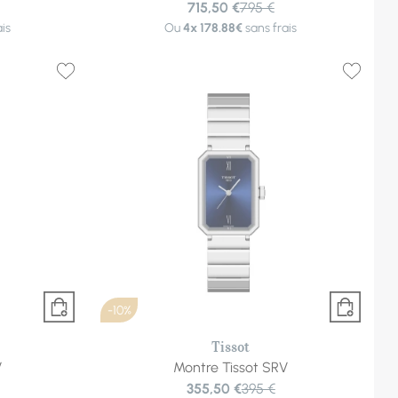
715,50 €
795 €
is
Ou
4x
178.88€
sans frais
-10%
Tissot
V
Montre Tissot SRV
355,50 €
395 €