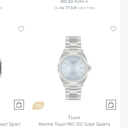
310,50 €
345 €
is
Ou
4x
77.63€
sans frais
-10%
Tissot
nect Sport
Montre Tissot PRC 100 Solar Quartz