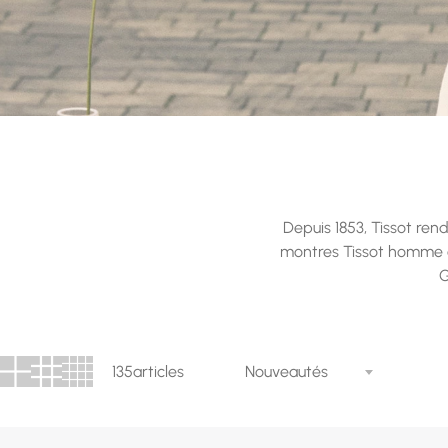
Depuis 1853, Tissot rend
montres Tissot homme e
G
135
articles
Nouveautés