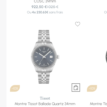
COSC 39mm
922,50 €
1 025 €
Ou
4x
230.63€
sans frais
O
-10%
-10%
Tissot
Montre Tissot Ballade Quartz 34mm
Montre Ti