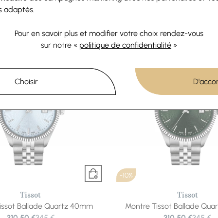
463,50 €
515 €
427,50 €
475 €
s adaptés.
Ou
4x
115.88€
sans frais
Ou
4x
106.88€
sans fra
Pour en savoir plus et modifier votre choix rendez-vous
sur notre «
politique de confidentialité
»
Choisir
D'acco
-10%
Tissot
Tissot
issot Ballade Quartz 40mm
Montre Tissot Ballade Qu
310,50 €
345 €
310,50 €
345 €