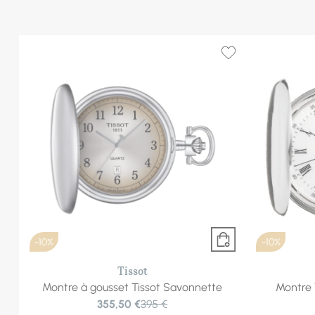
-10%
-10%
Tissot
Montre à gousset Tissot Savonnette
Montre 
355,50 €
395 €