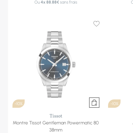
Ou
4x
88.88€
sans frais
-10%
-10%
Tissot
Montre Tissot Gentleman Powermatic 80
38mm