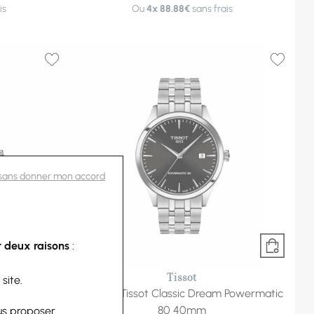
is
Ou
4x
88.88€
sans frais
 sans donner mon accord
 deux raisons
:
-10%
Tissot
 site.
 Powermatic
Montre Tissot Classic Dream Powermatic
80 40mm
us proposer