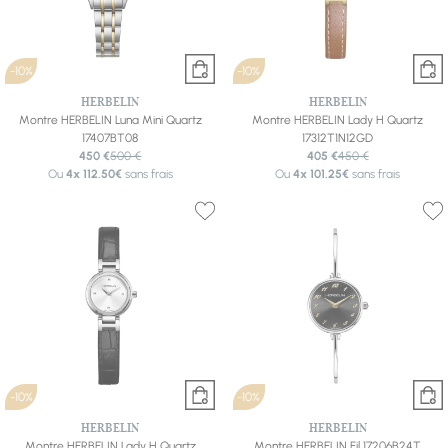
-10%
-10%
HERBELIN
HERBELIN
Montre HERBELIN Luna Mini Quartz
Montre HERBELIN Lady H Quartz
17407BT08
17312T1N12GD
450 €
500 €
405 €
450 €
Ou
4x
112.50€
sans frais
Ou
4x
101.25€
sans frais
-10%
-10%
HERBELIN
HERBELIN
Montre HERBELIN Lady H Quartz
Montre HERBELIN Fil 17206B24T