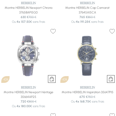
HERBELIN
HERBELIN
Montre HERBELIN Newport Chrono
Montre HERBELIN Cap Camarat
37658AP15GD
37645A15CA
630 €
700 €
765 €
850 €
Ou
4x
157.50€
sans frais
Ou
4x
191.25€
sans frais
-10%
-10%
HERBELIN
HERBELIN
Montre HERBELIN Newport Héritage
Montre HERBELIN Inspiration 35647P15
35664AP25
675 €
750 €
720 €
800 €
Ou
4x
168.75€
sans frais
Ou
4x
180.00€
sans frais