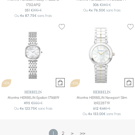
17312AP12
306 €
340 €
351 €
390 €
Ou
4x
76.50€
sans frais
Ou
4x
87.75€
sans frais
-10%
-10%
HERBELIN
HERBELIN
Montre HERBELIN Epsilon 17116B19
Montre HERBELIN Newport Slim
495 €
550 €
16922BT19
Ou
4x
123.75€
sans frais
612 €
680 €
Ou
4x
153.00€
sans frais
1
2
>
>>