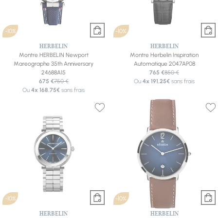
-10%
-10%
HERBELIN
HERBELIN
Montre HERBELIN Newport
Montre Herbelin Inspiration
Mareographe 35th Anniversary
Automatique 2047AP08
24688A15
765 €
850 €
675 €
750 €
Ou
4x
191.25€
sans frais
Ou
4x
168.75€
sans frais
-10%
-10%
HERBELIN
HERBELIN