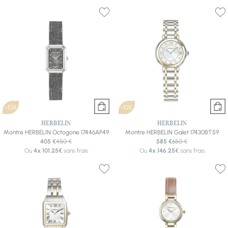
-10%
-10%
HERBELIN
HERBELIN
Montre HERBELIN Octogone 17446AP49
Montre HERBELIN Galet 17430BT59
405 €
450 €
585 €
650 €
Ou
4x
101.25€
sans frais
Ou
4x
146.25€
sans frais