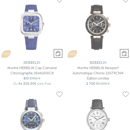
-10%
-10%
HERBELIN
HERBELIN
Montre HERBELIN Cap Camarat
Montre HERBELIN Newport
Chronographe 35646A115CB
Automatique Chrono 256TRCN14
810 €
900 €
Édition Limitée
Ou
4x
202.50€
sans frais
2 700 €
3 000 €