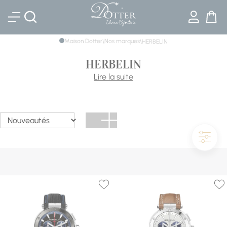
Bijouterie DOTTER
Maison Dotter
Nos marques
\
\
HERBELIN
HERBELIN
Depuis ses origines, HERBELIN s’illustre par son exigence,
Lire la suite
son indépendance, son humanité et son élégance, des
valeurs qui en font depuis 3 générations une exception sur
le marché de l’horlogerie française. Nichée au cœur des
montagnes du Jura depuis sa création, la Maison
HERBELIN signe toutes ses collections dans ses ateliers de
Charquemont, à quelques kilomètres de la frontière suisse.
Des ateliers où l’authenticité fusionne avec l’audace, entre
amour du beau et du mouvement.