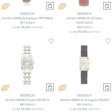
-10%
-10%
HERBELIN
HERBELIN
Montre HERBELIN Equinoxe 1749708GO
Montre HERBELIN Art Déco
297 €
330 €
17478T22GO
Ou
4x
74.25€
sans frais
360 €
400 €
Ou
4x
90.00€
sans frais
-10%
-10%
HERBELIN
HERBELIN
Montre HERBELIN Luna 17457BT01
Montre HERBELIN Octogone 17446P19
450 €
500 €
450 €
500 €
Ou
4x
112.50€
sans frais
Ou
4x
112.50€
sans frais