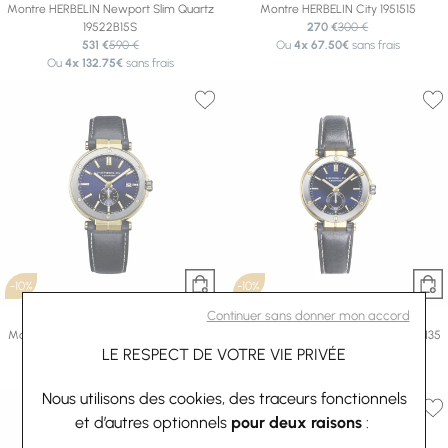
Montre HERBELIN Newport Slim Quartz
Montre HERBELIN City 1951515
19522B15S
270 €
300 €
531 €
590 €
Ou
4x
67.50€
sans frais
Ou
4x
132.75€
sans frais
-10%
-10%
Continuer sans donner mon accord
HERBELIN
HERBELIN
Montre HERBELIN Newport 18389T1N35
Montre HERBELIN Newport 18289T1N35
540 €
600 €
540 €
600 €
LE RESPECT DE VOTRE VIE PRIVÉE
Ou
4x
135.00€
sans frais
Ou
4x
135.00€
sans frais
Nous utilisons des cookies, des traceurs fonctionnels
et d’autres optionnels
pour deux raisons
: