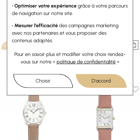
• Optimiser votre expérience
grâce à votre parcours
de navigation sur notre site.
• Mesurer l’efficacité
des campagnes marketing
avec nos partenaires et vous proposer des
contenus adaptés.
-10%
-10%
Pour en savoir plus et modifier votre choix rendez-
HERBELIN
HERBELIN
Montre HERBELIN Cap Camarat
Montre HERBELIN Ve Avenue
vous
sur notre «
politique de confidentialité
»
Square Dame 17546A12CW
17537P01GD
540 €
600 €
351 €
390 €
Ou
4x
135.00€
sans frais
Ou
4x
87.75€
sans frais
Choisir
D'accord