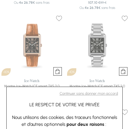
Ou
4x
26.78€
sans frais
107,10 €
119 €
Ou
4x
26.78€
sans frais
-10%
-10%
Ice-Watch
Ice-Watch
Montre Ice-Watch ICE smart TKS 2.0
Montre Ice-Watch ICE smart TKS 2.0
Rose-Gold Cognac
Silver
Continuer sans donner mon accord
152,10 €
169 €
179,10 €
199 €
Ou
4x
38.03€
sans frais
Ou
4x
44.78€
sans frais
LE RESPECT DE VOTRE VIE PRIVÉE
Nous utilisons des cookies, des traceurs fonctionnels
et d’autres optionnels
pour deux raisons
: