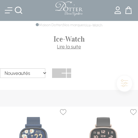
Bijouterie DOTTER
Maison Dotter
Nos marques
\
\
Ice-Watch
Ice-Watch
Innovante, créative et intergénérationnelle, Ice Watch
Lire la suite
associe le style et le dynamisme pour chacune de ses
créations. Pour un style classique ou pour vous démarquer,
ajoutez une touche de fraîcheur à votre look en adoptant
leurs montres et bijoux.