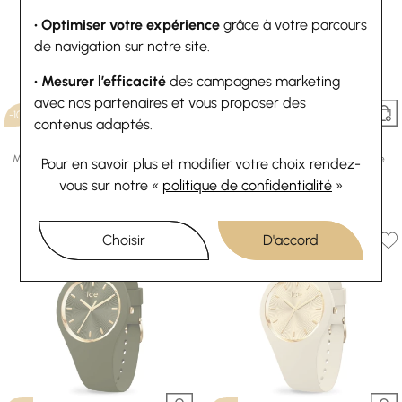
• Optimiser votre expérience
grâce à votre parcours
de navigation sur notre site.
• Mesurer l’efficacité
des campagnes marketing
avec nos partenaires et vous proposer des
-10%
-10%
contenus adaptés.
Ice-Watch
Ice-Watch
Montre Ice-Watch ICE smart TKS 2.0
Montre Ice-Watch ICE champagne
Pour en savoir plus et modifier votre choix rendez-
Silver Black
Black
vous
sur notre «
politique de confidentialité
»
152,10 €
169 €
89,10 €
99 €
Ou
4x
38.03€
sans frais
Ou
4x
22.28€
sans frais
Choisir
D'accord