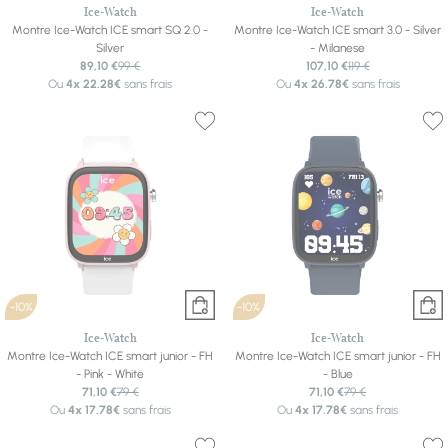
Ice-Watch
Ice-Watch
Montre Ice-Watch ICE smart SQ 2.0 -
Montre Ice-Watch ICE smart 3.0 - Silver
Silver
- Milanese
89,10 €
99 €
107,10 €
119 €
Ou
4x
22.28€
sans frais
Ou
4x
26.78€
sans frais
-10%
-10%
Ice-Watch
Ice-Watch
Montre Ice-Watch ICE smart junior - FH
Montre Ice-Watch ICE smart junior - FH
- Pink - White
- Blue
71,10 €
79 €
71,10 €
79 €
Ou
4x
17.78€
sans frais
Ou
4x
17.78€
sans frais