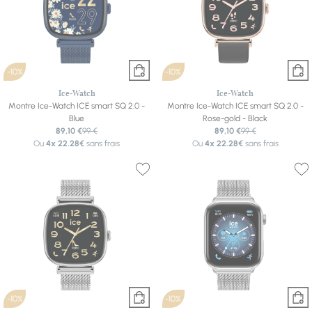
-10%
-10%
Ice-Watch
Ice-Watch
Montre Ice-Watch ICE smart SQ 2.0 -
Montre Ice-Watch ICE smart SQ 2.0 -
Blue
Rose-gold - Black
89,10 €
99 €
89,10 €
99 €
Ou
4x
22.28€
sans frais
Ou
4x
22.28€
sans frais
-10%
-10%