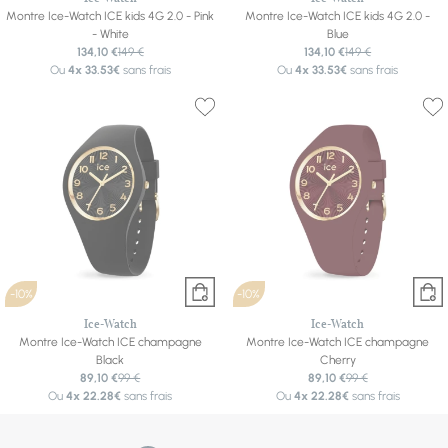
Montre Ice-Watch ICE kids 4G 2.0 - Pink
Montre Ice-Watch ICE kids 4G 2.0 -
- White
Blue
134,10 €
149 €
134,10 €
149 €
Ou
4x
33.53€
sans frais
Ou
4x
33.53€
sans frais
-10%
-10%
Ice-Watch
Ice-Watch
Montre Ice-Watch ICE champagne
Montre Ice-Watch ICE champagne
Black
Cherry
89,10 €
99 €
89,10 €
99 €
Ou
4x
22.28€
sans frais
Ou
4x
22.28€
sans frais