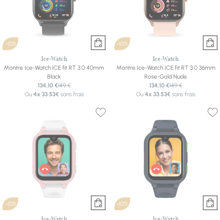
-10%
-10%
Ice-Watch
Ice-Watch
Montre Ice-Watch ICE fit RT 3.0 40mm
Montre Ice-Watch ICE fit RT 3.0 36mm
Black
Rose-Gold Nude
134,10 €
149 €
134,10 €
149 €
Ou
4x
33.53€
sans frais
Ou
4x
33.53€
sans frais
-10%
-10%
Ice-Watch
Ice-Watch