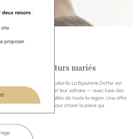
 deux raisons
:
 site.
us proposer
fiancés et des futurs mariés
er pense à Dotter, c'est celui-là. La Bijouterie Dotter est
nt choisir leurs alliances et leur solitaire — avec l'une des
rd
ces et de bagues de fiançailles de toute la région. Une offre
, et le temps qu'il faut pour choisir la pièce qui
riage