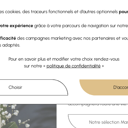
arques ZAG et Lotus — de quoi
des cookies, des traceurs fonctionnels et d’autres optionnels
pour
votre expérience
grâce à votre parcours de navigation sur notre
fficacité
des campagnes marketing avec nos partenaires et vo
s adaptés.
Pour en savoir plus et modifier votre choix rendez-vous
La bijouterie des 
sur notre «
politique de confidentialité
»
S'il y a un moment où Guebwill
l'adresse où les couples vienne
Choisir
D'acco
plus belles sélections d'allian
incomparable, un conseil expert
accompagnera toute une vie.
Notre sélection Ma