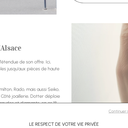
'Alsace
l'étendue de son offre. Ici,
ibles jusqu'aux pièces de haute
milton, Rado, mais aussi Seiko,
 Côté joaillerie, Dotter déploie
raudes et diamants, en or 18,
trouve naturellement sa place.
Continuer
e magnifique collection en
LE RESPECT DE VOTRE VIE PRIVÉE