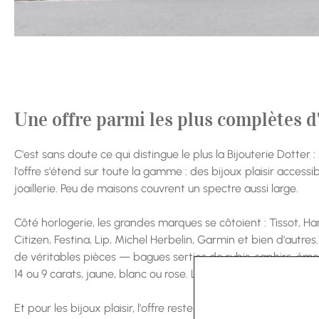
Une offre parmi les plus complètes d
C'est sans doute ce qui distingue le plus la Bijouterie Dotter : 
l'offre s'étend sur toute la gamme : des bijoux plaisir access
joaillerie. Peu de maisons couvrent un spectre aussi large.
Côté horlogerie, les grandes marques se côtoient : Tissot, Ha
Citizen, Festina, Lip, Michel Herbelin, Garmin et bien d'autres.
de véritables pièces — bagues serties de rubis, saphirs, éme
14 ou 9 carats, jaune, blanc ou rose. La maison Mauboussin y 
Et pour les bijoux plaisir, l'offre reste tout aussi soignée : un