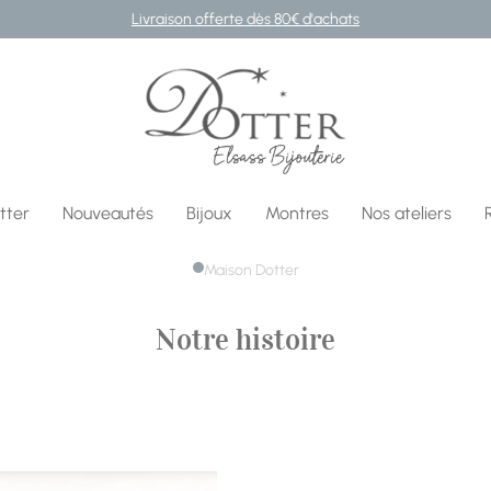
Livraison offerte dès 80€ d'achats
Bijouterie DOTTER
tter
Nouveautés
Bijoux
Montres
Nos ateliers
Maison Dotter
Notre histoire