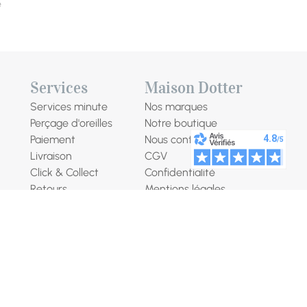
e
Services
Maison Dotter
Services minute
Nos marques
Perçage d'oreilles
Notre boutique
Paiement
Nous contacter
Livraison
CGV
Click & Collect
Confidentialité
Retours
Mentions légales
Nos ateliers
Programme de fidélité
Création sur mesure
Droit de rétractation
Révision horlogère
Nous rejoindre
Gravure laser
Garanties et avantages