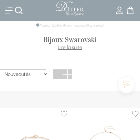
Bijouterie DOTTER
Maison Dotter
Nos marques
\
\
Swarovski
Bijoux Swarovski
Lire la suite
Le cristal taillé avec précision, un éclat immédiatement
reconnaissable : découvrez notre sélection de bijoux
Swarovski parmi les collections Constella, Imber,
Hyperbola, Matrix ou l'iconique Swan. Colliers, bracelets,
bagues et boucles d'oreilles en métal doré, doré rose ou
rhodié, à retrouver en ligne comme en boutique.