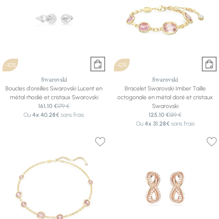
-10%
-10%
Swarovski
Swarovski
Boucles d'oreilles Swarovski Lucent en
Bracelet Swarovski Imber Taille
métal rhodié et cristaux Swarovski
octogonale en métal doré et cristaux
161,10 €
179 €
Swarovski
Ou
4x
40.28€
sans frais
125,10 €
139 €
Ou
4x
31.28€
sans frais