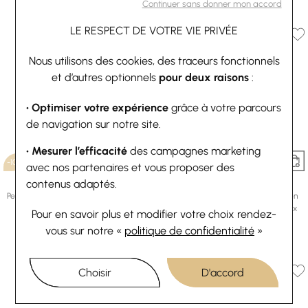
Continuer sans donner mon accord
Ou
4x
22.28€
sans frais
LE RESPECT DE VOTRE VIE PRIVÉE
Nous utilisons des cookies, des traceurs fonctionnels
et d’autres optionnels
pour deux raisons
:
• Optimiser votre expérience
grâce à votre parcours
de navigation sur notre site.
• Mesurer l’efficacité
des campagnes marketing
-10%
-10%
avec nos partenaires et vous proposer des
contenus adaptés.
Swarovski
Swarovski
Pendentif Swarovski Dextera en métal
Bague Swarovski Hyperbola Spin en
doré rose et cristaux swarovski
métal rhodié, métal doré et cristaux
Pour en savoir plus et modifier votre choix rendez-
125,10 €
139 €
Swarovski, taille 50
vous
sur notre «
politique de confidentialité
»
Ou
4x
31.28€
sans frais
143,10 €
159 €
Ou
4x
35.78€
sans frais
Choisir
D'accord