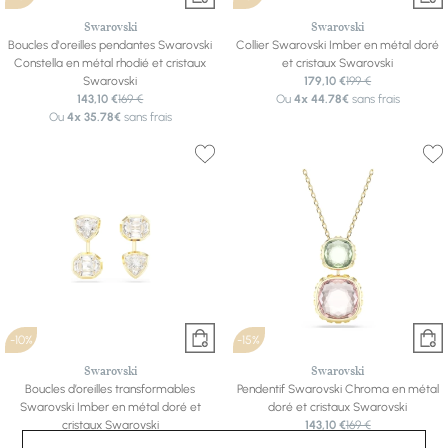
Swarovski
Swarovski
Boucles d'oreilles pendantes Swarovski
Collier Swarovski Imber en métal doré
Constella en métal rhodié et cristaux
et cristaux Swarovski
Swarovski
179,10 €
199 €
143,10 €
169 €
Ou
4x
44.78€
sans frais
Ou
4x
35.78€
sans frais
-10%
-15%
Swarovski
Swarovski
Boucles d’oreilles transformables
Pendentif Swarovski Chroma en métal
Swarovski Imber en métal doré et
doré et cristaux Swarovski
cristaux Swarovski
143,10 €
169 €
89,10 €
99 €
Ou
4x
35.78€
sans frais