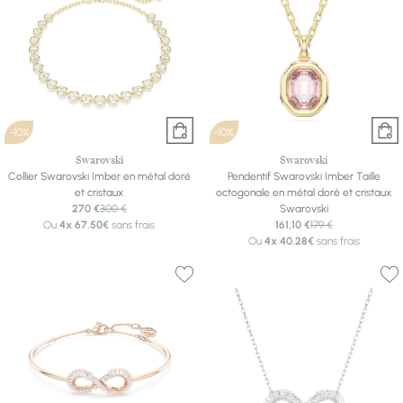
-10%
-10%
Swarovski
Swarovski
Collier Swarovski Imber en métal doré
Pendentif Swarovski Imber Taille
et cristaux
octogonale en métal doré et cristaux
270 €
300 €
Swarovski
Ou
4x
67.50€
sans frais
161,10 €
179 €
Ou
4x
40.28€
sans frais