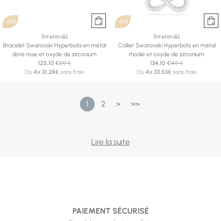
-10%
-10%
Swarovski
Swarovski
Bracelet Swarovski Hyperbola en métal
Collier Swarovski Hyperbola en métal
doré rose et oxyde de zirconium
rhodié et oxyde de zirconium
125,10 €
139 €
134,10 €
149 €
Ou
4x
31.28€
sans frais
Ou
4x
33.53€
sans frais
1
2
>
>>
Depuis plus d'un siècle, Swarovski fait du cristal un art.
Lire la suite
Chaque bijou est serti de cristaux taillés avec une
précision d'orfèvre, pour un éclat proche de celui des
pierres précieuses à un prix qui reste accessible. Notre
sélection couvre les collections du moment — Constella,
Imber, Hyperbola, Matrix, Dextera, Lucent, Stilla, Chroma,
PAIEMENT SÉCURISÉ
Angelic et Swan — en colliers, pendentifs, bracelets,