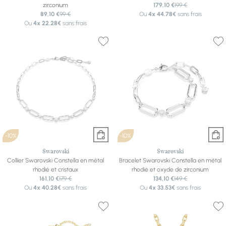
zirconium
179,10 €
199 €
89,10 €
99 €
Ou
4x
44.78€
sans frais
Ou
4x
22.28€
sans frais
-10%
-10%
Swarovski
Swarovski
Collier Swarovski Constella en métal
Bracelet Swarovski Constella en métal
rhodié et cristaux
rhodié et oxyde de zirconium
161,10 €
179 €
134,10 €
149 €
Ou
4x
40.28€
sans frais
Ou
4x
33.53€
sans frais