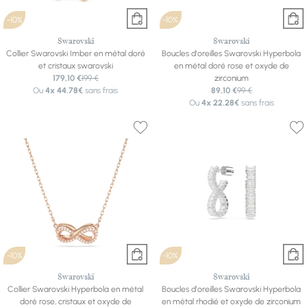
-10%
-10%
Swarovski
Swarovski
Collier Swarovski Imber en métal doré
Boucles d'oreilles Swarovski Hyperbola
et cristaux swarovski
en métal doré rose et oxyde de
179,10 €
199 €
zirconium
Ou
4x
44.78€
sans frais
89,10 €
99 €
Ou
4x
22.28€
sans frais
-10%
-10%
Swarovski
Swarovski
Collier Swarovski Hyperbola en métal
Boucles d'oreilles Swarovski Hyperbola
doré rose, cristaux et oxyde de
en métal rhodié et oxyde de zirconium