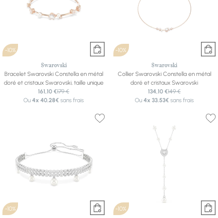
-10%
-10%
Swarovski
Swarovski
Bracelet Swarovski Constella en métal
Collier Swarovski Constella en métal
doré et cristaux Swarovski, taille unique
doré et cristaux Swarovski
161,10 €
179 €
134,10 €
149 €
Ou
4x
40.28€
sans frais
Ou
4x
33.53€
sans frais
-10%
-10%