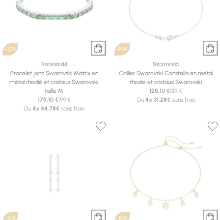
-10%
-10%
Swarovski
Swarovski
Bracelet jonc Swarovski Matrix en
Collier Swarovski Constella en métal
métal rhodié et cristaux Swarovski,
rhodié et cristaux Swarovski
taille M
125,10 €
139 €
179,10 €
199 €
Ou
4x
31.28€
sans frais
Ou
4x
44.78€
sans frais
-15%
-10%