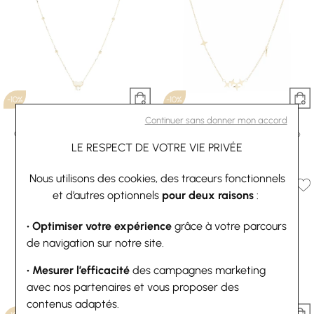
-10%
-10%
Continuer sans donner mon accord
ZAG
ZAG
Collier Zag Petalo en acier doré et
Collier Zag Massimo en acier doré
oxyde de zirconium
40,50 €
45 €
LE RESPECT DE VOTRE VIE PRIVÉE
44,10 €
49 €
Nous utilisons des cookies, des traceurs fonctionnels
et d’autres optionnels
pour deux raisons
:
• Optimiser votre expérience
grâce à votre parcours
de navigation sur notre site.
• Mesurer l’efficacité
des campagnes marketing
avec nos partenaires et vous proposer des
contenus adaptés.