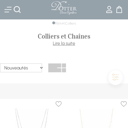
Bijouterie DOTTER
Bijoux
\
Colliers
Colliers et Chaînes
Collier de marque, pendentif à message ou chaîne en or à
Lire la suite
porter seule ou avec un pendentif : notre sélection réunit
Swarovski, Les Georgettes, Cœur de Lion, Zag et les
chaînes de la collection Bijouterie Dotter, de l'acier à l'or
jaune.