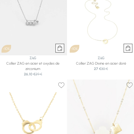
-10%
-10%
ZAG
ZAG
Collier ZAG en acier et oxydes de
Collier ZAG Divine en acier doré
zirconium
27 €
30 €
26,10 €
29 €