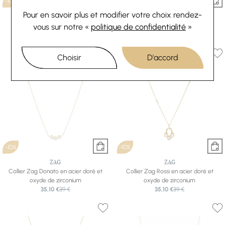
-10%
-10%
Pour en savoir plus et modifier votre choix rendez-
ZAG
ZAG
Collier Zag Arisa en acier doré
Collier Zag Cosima en acier doré
vous
sur notre «
politique de confidentialité
»
40,50 €
45 €
40,50 €
45 €
Choisir
D'accord
-10%
-10%
ZAG
ZAG
Collier Zag Donato en acier doré et
Collier Zag Rossi en acier doré et
oxyde de zirconium
oxyde de zirconium
35,10 €
39 €
35,10 €
39 €