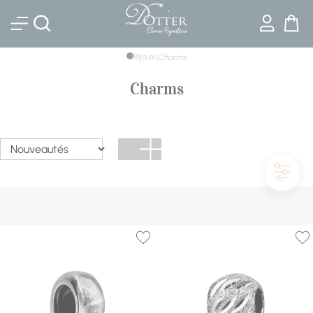
Bijouterie DOTTER
Bijoux
\
Charms
Charms