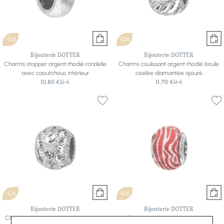
-10%
-10%
Bijouterie DOTTER
Bijouterie DOTTER
Charms stopper argent rhodié rondelle
Charms coulissant argent rhodié boule
avec caoutchouc intérieur
ciselée diamantée ajouré
10,80 €
12 €
11,70 €
13 €
-10%
-10%
Bijouterie DOTTER
Bijouterie DOTTER
Charms coulissant argent rhodié boule
Charms coulissant argent rhodié