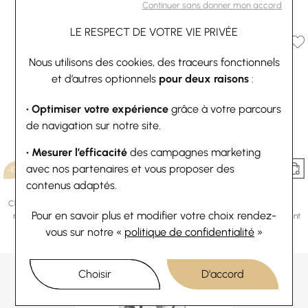
diamantée givrée 10x5mm
murano véritable rouge rayures
Continuer sans donner mon accord
11,70 €
13 €
22,50 €
25 €
LE RESPECT DE VOTRE VIE PRIVÉE
Nous utilisons des cookies, des traceurs fonctionnels
et d’autres optionnels
pour deux raisons
:
• Optimiser votre expérience
grâce à votre parcours
de navigation sur notre site.
• Mesurer l’efficacité
des campagnes marketing
avec nos partenaires et vous proposer des
-10%
-10%
contenus adaptés.
Pandora
Pandora
Charm pendentifs Pandora Tortue de
Charm Pandora People pendant
Pour en savoir plus et modifier votre choix rendez-
mer en argent et verre de murano
biberon et chaussures bébé en argent
62,10 €
69 €
et oxyde de zirconium
vous
sur notre «
politique de confidentialité
»
Ou
4x
15.53€
sans frais
44,10 €
49 €
Choisir
D'accord