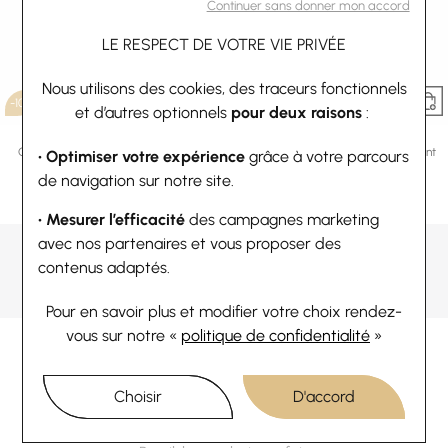
Continuer sans donner mon accord
LE RESPECT DE VOTRE VIE PRIVÉE
Nous utilisons des cookies, des traceurs fonctionnels
-10%
-10%
et d’autres optionnels
pour deux raisons
:
Fraboso
Fraboso
Collier Fraboso en argent et argent
Bracelet Fraboso en argent et argent
• Optimiser votre expérience
grâce à votre parcours
doré rose
doré rose
de navigation sur notre site.
80,10 €
89 €
143,10 €
159 €
Ou
4x
20.03€
sans frais
Ou
4x
35.78€
sans frais
• Mesurer l’efficacité
des campagnes marketing
avec nos partenaires et vous proposer des
contenus adaptés.
1
Pour en savoir plus et modifier votre choix rendez-
vous
sur notre «
politique de confidentialité
»
Choisir
D'accord
PAIEMENT SÉCURISÉ