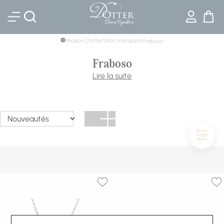
Bijouterie DOTTER
Maison Dotter
Nos marques
\
\
Fraboso
Fraboso
Découvrez des bijoux modernes et originaux fabriqués en
Lire la suite
Italie. Fabroso vous propose des bijoux en argent pour
des créations éclatantes et sophistiquées. Complétez vos
tenues d’un voile d’élégance en craquant pour un bijou
Fabroso.