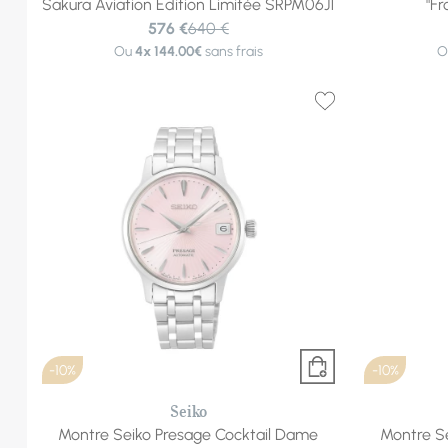
Sakura Aviation Édition Limitée SRPM06J1
"Fr
576 €
640 €
Ou
4x
144.00€
sans frais
O
-10%
-10%
Seiko
Montre Seiko Presage Cocktail Dame
Montre S