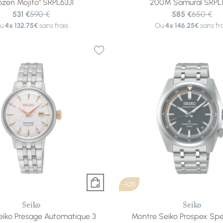
ozen Mojito" SRPL63J1
200M Samuraï SRPL1
531 €
590 €
585 €
650 €
u
4x
132.75€
sans frais
Ou
4x
146.25€
sans fra
-10%
Seiko
Seiko
eiko Presage Automatique 3
Montre Seiko Prospex Sp