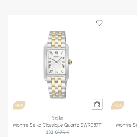
-10%
-10%
Seiko
Montre Seiko Classique Quartz SWR087P1
Montre S
333 €
370 €