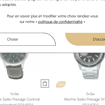
693 €
770 €
432 €
480 €
s adaptés.
u
4x
173.25€
sans frais
Ou
4x
108.00€
sans fra
Pour en savoir plus et modifier votre choix rendez-vous
sur notre «
politique de confidentialité
»
Choisir
D'acco
-10%
Seiko
Seiko
e Seiko Presage Cocktail
Montre Seiko Presage Sty
ckingbird SSA459J1
SSA425J1