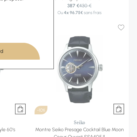
387 €
430 €
is
Ou
4x
96.75€
sans frais
rd
-10%
Seiko
le 60's
Montre Seiko Presage Cocktail Blue Moon
Coeur Ouvert SSA405J1