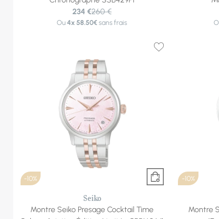
234 €
260 €
Ou
4x
58.50€
sans frais
O
-10%
-10%
Seiko
Montre Seiko Presage Cocktail Time
Montre S