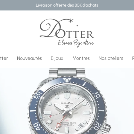
Livraison offerte dès 80€ d'achats
Bijouterie DOTTER
tter
Nouveautés
Bijoux
Montres
Nos ateliers