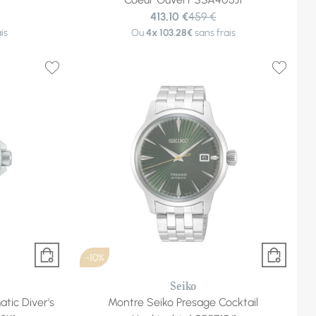
413,10 €
459 €
is
Ou
4x
103.28€
sans frais
-10%
Seiko
tic Diver's
Montre Seiko Presage Cocktail