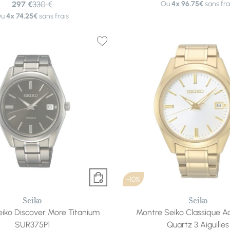
297 €
330 €
Ou
4x
96.75€
sans fra
Ou
4x
74.25€
sans frais
-10%
Seiko
Seiko
iko Discover More Titanium
Montre Seiko Classique Ac
SUR375P1
Quartz 3 Aiguilles