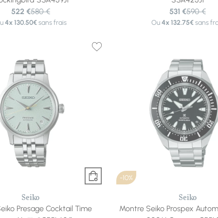
522 €
580 €
531 €
590 €
u
4x
130.50€
sans frais
Ou
4x
132.75€
sans fra
-10%
Seiko
Seiko
eiko Presage Cocktail Time
Montre Seiko Prospex Automa