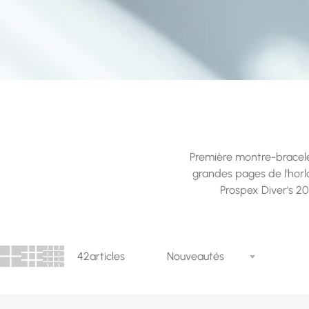
Première montre-bracelet
grandes pages de l'horl
Prospex Diver's 2
42
articles
Nouveautés