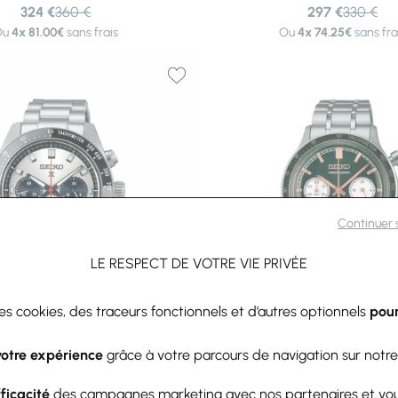
324 €
360 €
297 €
330 €
Ou
4x
81.00€
sans frais
Ou
4x
74.25€
sans fra
Continuer
LE RESPECT DE VOTRE VIE PRIVÉE
des cookies, des traceurs fonctionnels et d’autres optionnels
pour
-10%
Seiko
Seiko
votre expérience
grâce à votre parcours de navigation sur notre
Seiko Prospex Speedtimer
Montre Seiko Sport Q
phe Quartz Solaire SSC911P1
Chronographe SSB48
fficacité
des campagnes marketing avec nos partenaires et vo