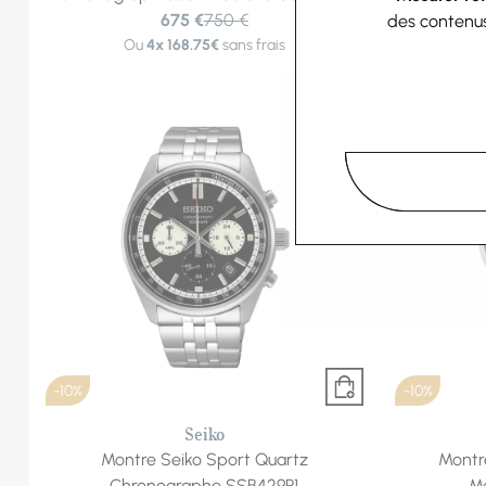
675 €
750 €
des contenu
Ou
4x
168.75€
sans frais
O
-10%
-10%
Seiko
Montre Seiko Sport Quartz
Montr
Chronographe SSB429P1
Mo