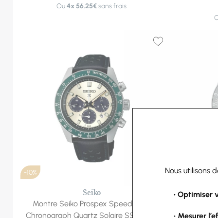
Ou
4x
56.25€
sans frais
Nous utilisons 
-10%
-10%
Seiko
• Optimiser 
Montre Seiko Prospex Speedtimer
Montre 
Chronograph Quartz Solaire SSC943P1
Chronogra
• Mesurer l’e