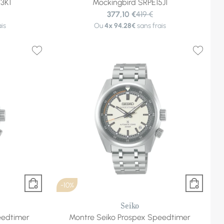
3K1
Mockingbird SRPE15J1
377,10 €
419 €
is
Ou
4x
94.28€
sans frais
-10%
Seiko
eedtimer
Montre Seiko Prospex Speedtimer