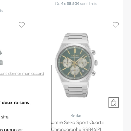
Ou
4x
58.50€
sans frais
is
 sans donner mon accord
 deux raisons
:
-10%
Seiko
 site.
uartz
Montre Seiko Sport Quartz
1P1
Chronographe SSB461P1
us proposer