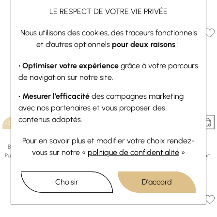
73,80 €
82 €
LE RESPECT DE VOTRE VIE PRIVÉE
Ou
4x
18.45€
sans frais
Nous utilisons des cookies, des traceurs fonctionnels
et d’autres optionnels
pour deux raisons
:
• Optimiser votre expérience
grâce à votre parcours
de navigation sur notre site.
• Mesurer l’efficacité
des campagnes marketing
avec nos partenaires et vous proposer des
contenus adaptés.
-10%
-10%
Les Georgettes
Les Georgettes
Pour en savoir plus et modifier votre choix rendez-
Bracelet manchette Les Georgettes
Boucles d'oreilles créoles Les
vous
sur notre «
politique de confidentialité
»
Pure Organique en laiton finition dorée,
Georgettes Pure Organique en laiton
14mm
finition dorée, 6mm
73,80 €
82 €
60,30 €
67 €
Choisir
D'accord
Ou
4x
18.45€
sans frais
Ou
4x
15.08€
sans frais