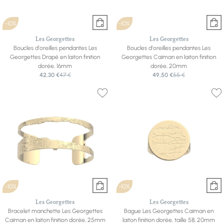
-10%
-10%
Les Georgettes
Les Georgettes
Boucles d'oreilles pendantes Les
Boucles d'oreilles pendantes Les
Georgettes Drapé en laiton finition
Georgettes Caïman en laiton finition
dorée, 16mm
dorée, 20mm
42,30 €
47 €
49,50 €
55 €
-10%
-10%
Les Georgettes
Les Georgettes
Bracelet manchette Les Georgettes
Bague Les Georgettes Caïman en
Caïman en laiton finition dorée, 25mm
laiton finition dorée, taille 58, 20mm