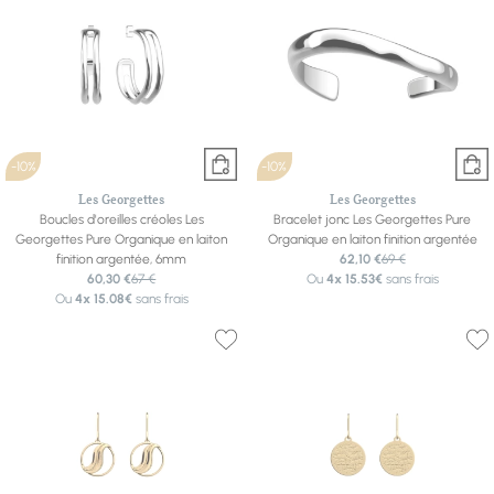
-10%
-10%
Les Georgettes
Les Georgettes
Boucles d'oreilles créoles Les
Bracelet jonc Les Georgettes Pure
Georgettes Pure Organique en laiton
Organique en laiton finition argentée
finition argentée, 6mm
62,10 €
69 €
60,30 €
67 €
Ou
4x
15.53€
sans frais
Ou
4x
15.08€
sans frais