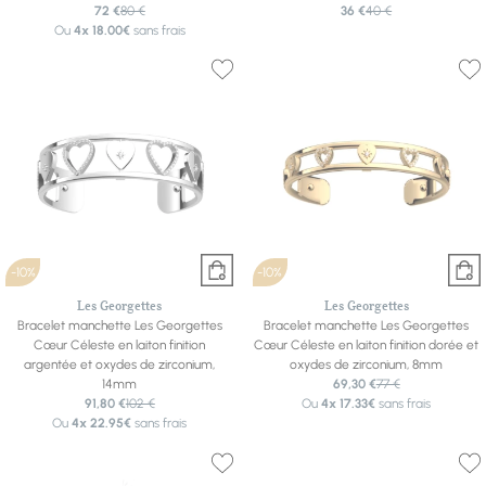
72 €
80 €
36 €
40 €
Ou
4x
18.00€
sans frais
-10%
-10%
Les Georgettes
Les Georgettes
Bracelet manchette Les Georgettes
Bracelet manchette Les Georgettes
Cœur Céleste en laiton finition
Cœur Céleste en laiton finition dorée et
argentée et oxydes de zirconium,
oxydes de zirconium, 8mm
14mm
69,30 €
77 €
91,80 €
102 €
Ou
4x
17.33€
sans frais
Ou
4x
22.95€
sans frais