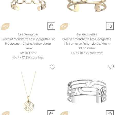
-10%
-10%
Les Georgettes
Les Georgettes
Bracelet manchette Les Georgettes Les
Bracelet manchette Les Georgettes
Précieuses + Chaine, finition dorée,
Infini en laiton finition dorée, 14mm
8mm
73,80 €
82 €
69,30 €
77 €
Ou
4x
18.45€
sans frais
Ou
4x
17.33€
sans frais
-10%
-10%