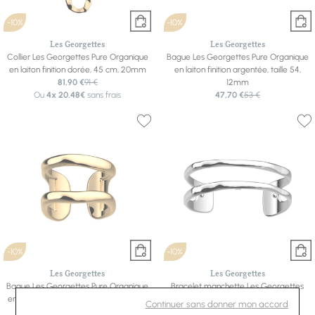
-10%
-10%
Les Georgettes
Les Georgettes
Collier Les Georgettes Pure Organique
Bague Les Georgettes Pure Organique
en laiton finition dorée, 45 cm, 20mm
en laiton finition argentée, taille 54,
81,90 €
91 €
12mm
Ou
4x
20.48€
sans frais
47,70 €
53 €
-10%
-10%
Les Georgettes
Les Georgettes
Bague Les Georgettes Pure Organique
Bracelet manchette Les Georgettes
en laiton finition dorée, taille 54, 12mm
Pure Organique en laiton finition
Continuer sans donner mon accord
47,70 €
53 €
argentée, 14mm