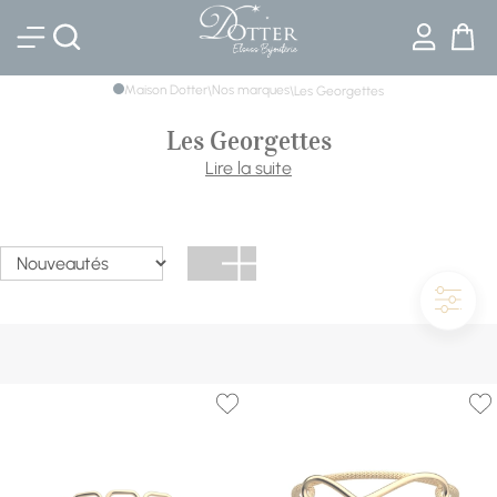
Bijouterie DOTTER
Maison Dotter
Nos marques
\
\
Les Georgettes
Les Georgettes
Les Georgettes est une marque française de bijoux et
Lire la suite
accessoires de mode créée en 2015. La marque se
distingue par sa gamme de bracelets, colliers et boucles
d'oreilles interchangeables, qui peuvent être personnalisés
avec différents inserts en cuir coloré. Les Georgettes
propose également une gamme de maroquinerie, tels
que des sacs à main et des étuis à lunettes.