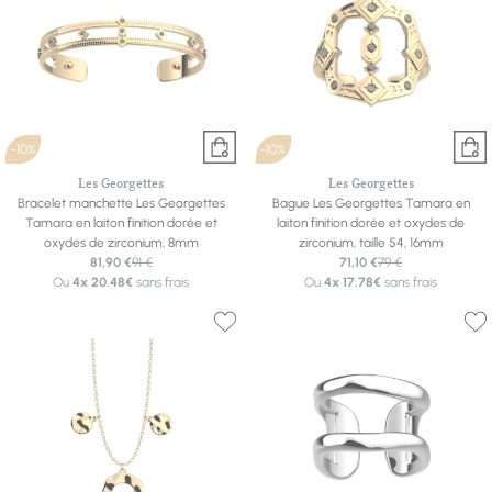
-10%
-10%
Les Georgettes
Les Georgettes
Bracelet manchette Les Georgettes
Bague Les Georgettes Tamara en
Tamara en laiton finition dorée et
laiton finition dorée et oxydes de
oxydes de zirconium, 8mm
zirconium, taille 54, 16mm
81,90 €
91 €
71,10 €
79 €
Ou
4x
20.48€
sans frais
Ou
4x
17.78€
sans frais