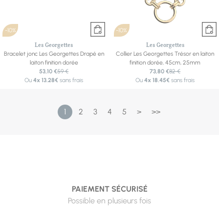
-10%
-10%
Les Georgettes
Les Georgettes
Bracelet jonc Les Georgettes Drapé en
Collier Les Georgettes Trésor en laiton
laiton finition dorée
finition dorée, 45cm, 25mm
53,10 €
59 €
73,80 €
82 €
Ou
4x
13.28€
sans frais
Ou
4x
18.45€
sans frais
1
2
3
4
5
>
>>
PAIEMENT SÉCURISÉ
Possible en plusieurs fois