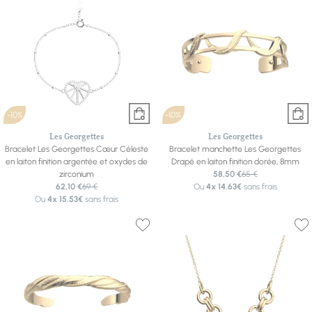
-10%
-10%
Les Georgettes
Les Georgettes
Bracelet Les Georgettes Cœur Céleste
Bracelet manchette Les Georgettes
en laiton finition argentée et oxydes de
Drapé en laiton finition dorée, 8mm
zirconium
58,50 €
65 €
62,10 €
69 €
Ou
4x
14.63€
sans frais
Ou
4x
15.53€
sans frais