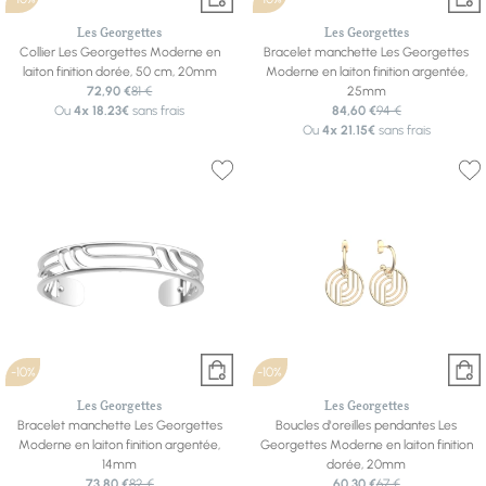
Les Georgettes
Les Georgettes
Collier Les Georgettes Moderne en
Bracelet manchette Les Georgettes
laiton finition dorée, 50 cm, 20mm
Moderne en laiton finition argentée,
72,90 €
81 €
25mm
Ou
4x
18.23€
sans frais
84,60 €
94 €
Ou
4x
21.15€
sans frais
-10%
-10%
Les Georgettes
Les Georgettes
Bracelet manchette Les Georgettes
Boucles d'oreilles pendantes Les
Moderne en laiton finition argentée,
Georgettes Moderne en laiton finition
14mm
dorée, 20mm
73,80 €
82 €
60,30 €
67 €