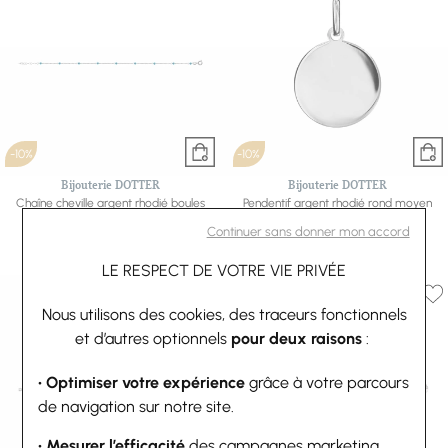
-10%
-10%
Bijouterie DOTTER
Bijouterie DOTTER
Chaîne cheville argent rhodié boules
Pendentif argent rhodié rond moyen
perles de verre facete turquoise
modèle 19mm
Continuer sans donner mon accord
23+3cm
80,10 €
89 €
44,10 €
49 €
Ou
4x
20.03€
sans frais
LE RESPECT DE VOTRE VIE PRIVÉE
Nous utilisons des cookies, des traceurs fonctionnels
et d’autres optionnels
pour deux raisons
:
• Optimiser votre expérience
grâce à votre parcours
de navigation sur notre site.
• Mesurer l’efficacité
des campagnes marketing