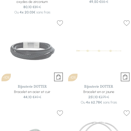
oxydes de zirconium
49,50 €
55 €
80,10 €
89 €
Ou
4x
20.03€
sans frais
-10%
-10%
Bijouterie DOTTER
Bijouterie DOTTER
Bracelet en acier et cuir
Bracelet en or jaune
44,10 €
49 €
251,10 €
279 €
Ou
4x
62.78€
sans frais