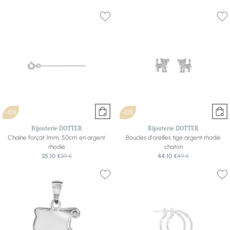
-10%
-10%
Bijouterie DOTTER
Bijouterie DOTTER
Chaîne forçat 1mm, 50cm en argent
Boucles d'oreilles tige argent rhodié
rhodié
chaton
35,10 €
39 €
44,10 €
49 €