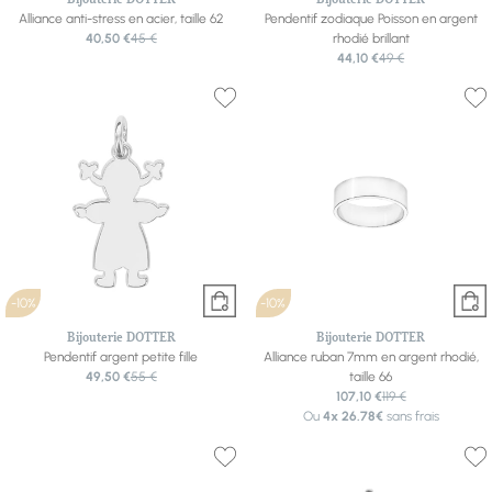
Alliance anti-stress en acier, taille 62
Pendentif zodiaque Poisson en argent
40,50 €
45 €
rhodié brillant
44,10 €
49 €
-10%
-10%
Bijouterie DOTTER
Bijouterie DOTTER
Pendentif argent petite fille
Alliance ruban 7mm en argent rhodié,
49,50 €
55 €
taille 66
107,10 €
119 €
Ou
4x
26.78€
sans frais