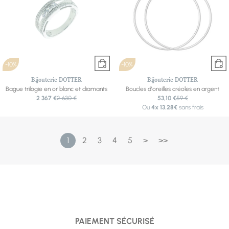
-10%
-10%
Bijouterie DOTTER
Bijouterie DOTTER
Bague trilogie en or blanc et diamants
Boucles d'oreilles créoles en argent
2 367 €
2 630 €
53,10 €
59 €
Ou
4x
13.28€
sans frais
1
2
3
4
5
>
>>
PAIEMENT SÉCURISÉ