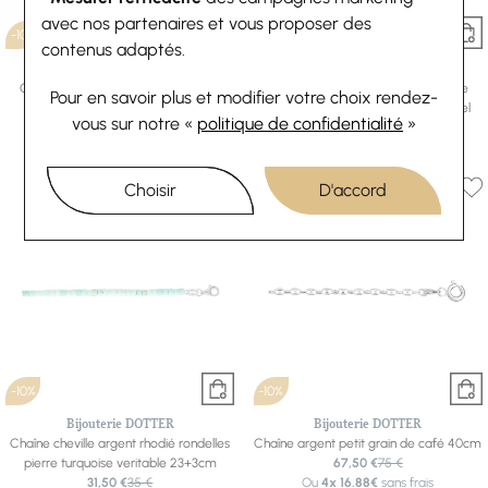
avec nos partenaires et vous proposer des
-10%
-10%
contenus adaptés.
Bijouterie DOTTER
Bijouterie DOTTER
Chaîne cheville argent avec double
Chaîne cheville argent avec double
Pour en savoir plus et modifier votre choix rendez-
boule pampille cœur pierre noire
boule pampille coeur pierre bleu ciel
vous
sur notre «
politique de confidentialité
»
synthétique 23+2cm
synthetique 23+2cm
35,10 €
39 €
44,10 €
49 €
Choisir
D'accord
-10%
-10%
Bijouterie DOTTER
Bijouterie DOTTER
Chaîne cheville argent rhodié rondelles
Chaîne argent petit grain de café 40cm
pierre turquoise veritable 23+3cm
67,50 €
75 €
31,50 €
35 €
Ou
4x
16.88€
sans frais