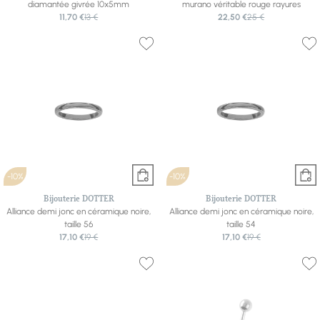
diamantée givrée 10x5mm
murano véritable rouge rayures
11,70 €
13 €
22,50 €
25 €
-10%
-10%
Bijouterie DOTTER
Bijouterie DOTTER
Alliance demi jonc en céramique noire,
Alliance demi jonc en céramique noire,
taille 56
taille 54
17,10 €
19 €
17,10 €
19 €