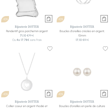
-10%
-10%
Bijouterie DOTTER
Bijouterie DOTTER
Pendentif gros parchemin argent
Boucles d'oreilles créoles en argent,
71,10 €
79 €
10mm
Ou
4x
17.78€
sans frais
17,10 €
19 €
-10%
-10%
Bijouterie DOTTER
Bijouterie DOTTER
Collier coeur en argent rhodié et
Boucles d'oreilles en perle de culture