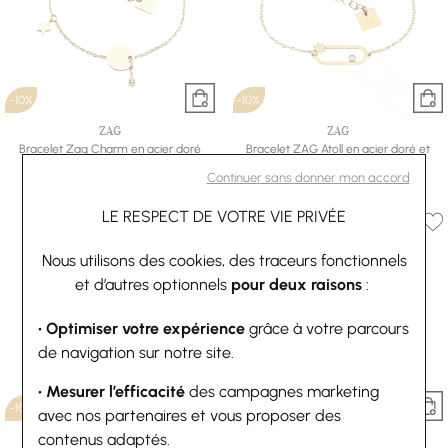
-10%
-10%
ZAG
ZAG
Bracelet Zag Charm en acier doré
Bracelet ZAG Atoll en acier doré et
27 €
30 €
cristal
Continuer sans donner mon accord
28,80 €
32 €
LE RESPECT DE VOTRE VIE PRIVÉE
Nous utilisons des cookies, des traceurs fonctionnels
et d’autres optionnels
pour deux raisons
:
• Optimiser votre expérience
grâce à votre parcours
de navigation sur notre site.
• Mesurer l’efficacité
des campagnes marketing
-10%
-10%
avec nos partenaires et vous proposer des
contenus adaptés.
ZAG
ZAG