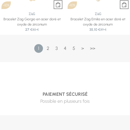
-10%
-10%
ZAG
ZAG
Bracelet Zag Giorgio en acier doré et
Bracelet Zag Emilia en acier doré et
oxyde de zirconium
oxyde de zirconium
27 €
30 €
35,10 €
39 €
1
2
3
4
5
>
>>
PAIEMENT SÉCURISÉ
Possible en plusieurs fois