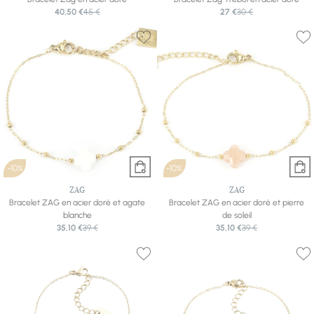
40,50 €
45 €
27 €
30 €
-10%
-10%
ZAG
ZAG
Bracelet ZAG en acier doré et agate
Bracelet ZAG en acier doré et pierre
blanche
de soleil
35,10 €
39 €
35,10 €
39 €