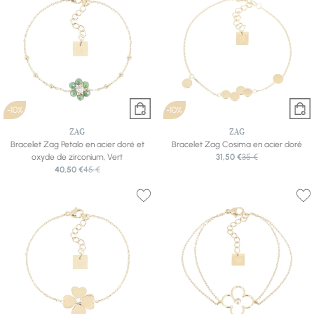
-10%
-10%
ZAG
ZAG
Bracelet Zag Petalo en acier doré et
Bracelet Zag Cosima en acier doré
oxyde de zirconium, Vert
31,50 €
35 €
40,50 €
45 €