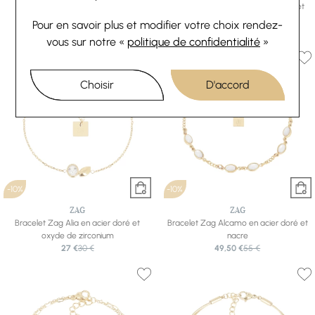
Bracelet Zag Calca en acier doré
Bracelet Zag Tergu en acier doré et
31,50 €
35 €
oxyde de zirconium
Pour en savoir plus et modifier votre choix rendez-
40,50 €
45 €
vous
sur notre «
politique de confidentialité
»
Choisir
D'accord
-10%
-10%
ZAG
ZAG
Bracelet Zag Alia en acier doré et
Bracelet Zag Alcamo en acier doré et
oxyde de zirconium
nacre
27 €
30 €
49,50 €
55 €