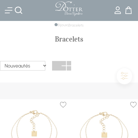
Bijouterie DOTTER
Bijoux
\
Bracelets
Bracelets