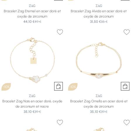
ZAG
ZAG
Bracelet Zag Eternel en acier doré et
Bracelet Zag Alvida en acier doré et
oxyde de zirconium
oxyde de zirconium
44,10 €
49 €
31,50 €
35 €
-10%
-10%
ZAG
ZAG
Bracelet Zag Naïs en acier doré, oxyde
Bracelet Zag Ornella en acier doré et
de zirconium et nacre
oxyde de zirconium
35,10 €
39 €
35,10 €
39 €