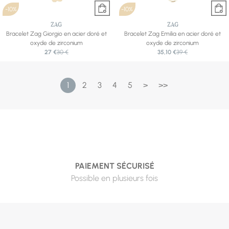
-10%
-10%
ZAG
ZAG
Bracelet Zag Giorgio en acier doré et
Bracelet Zag Emilia en acier doré et
oxyde de zirconium
oxyde de zirconium
27 €
30 €
35,10 €
39 €
1
2
3
4
5
>
>>
PAIEMENT SÉCURISÉ
Possible en plusieurs fois