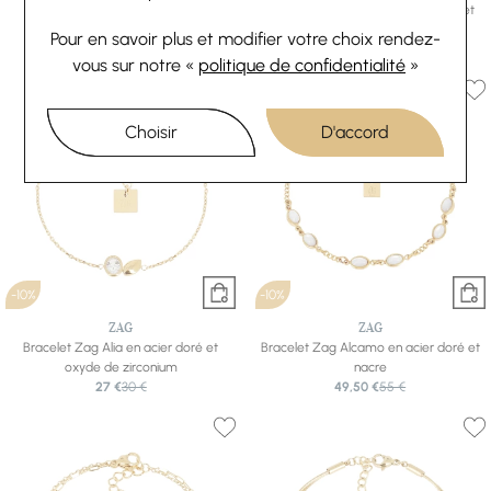
Bracelet Zag Calca en acier doré
Bracelet Zag Tergu en acier doré et
31,50 €
35 €
oxyde de zirconium
Pour en savoir plus et modifier votre choix rendez-
40,50 €
45 €
vous
sur notre «
politique de confidentialité
»
Choisir
D'accord
-10%
-10%
ZAG
ZAG
Bracelet Zag Alia en acier doré et
Bracelet Zag Alcamo en acier doré et
oxyde de zirconium
nacre
27 €
30 €
49,50 €
55 €