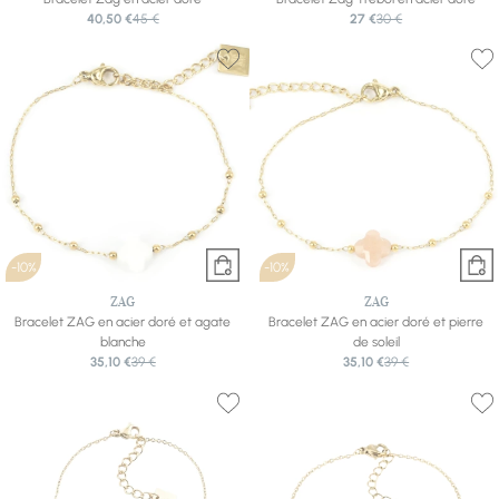
40,50 €
45 €
27 €
30 €
-10%
-10%
ZAG
ZAG
Bracelet ZAG en acier doré et agate
Bracelet ZAG en acier doré et pierre
blanche
de soleil
35,10 €
39 €
35,10 €
39 €