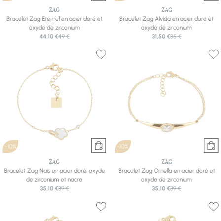
ZAG
ZAG
Bracelet Zag Eternel en acier doré et
Bracelet Zag Alvida en acier doré et
oxyde de zirconium
oxyde de zirconium
44,10 €
49 €
31,50 €
35 €
-10%
-10%
ZAG
ZAG
Bracelet Zag Naïs en acier doré, oxyde
Bracelet Zag Ornella en acier doré et
de zirconium et nacre
oxyde de zirconium
35,10 €
39 €
35,10 €
39 €