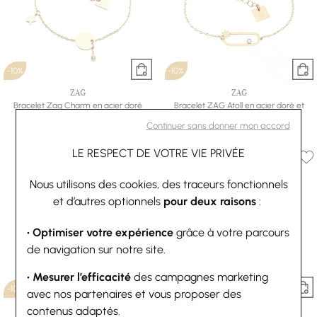
-10%
-10%
ZAG
ZAG
Bracelet Zag Charm en acier doré
Bracelet ZAG Atoll en acier doré et
27 €
30 €
cristal
Continuer sans donner mon accord
28,80 €
32 €
LE RESPECT DE VOTRE VIE PRIVÉE
Nous utilisons des cookies, des traceurs fonctionnels
et d’autres optionnels
pour deux raisons
:
• Optimiser votre expérience
grâce à votre parcours
de navigation sur notre site.
• Mesurer l’efficacité
des campagnes marketing
-10%
-10%
avec nos partenaires et vous proposer des
contenus adaptés.
ZAG
ZAG