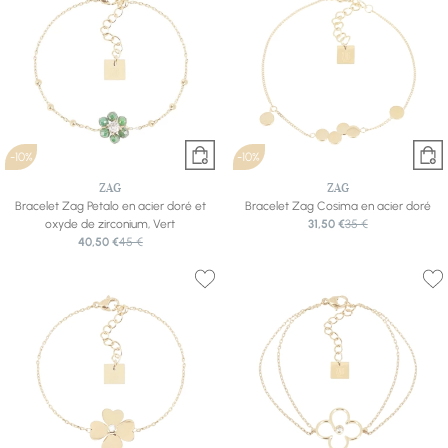
-10%
-10%
ZAG
ZAG
Bracelet Zag Petalo en acier doré et
Bracelet Zag Cosima en acier doré
oxyde de zirconium, Vert
31,50 €
35 €
40,50 €
45 €