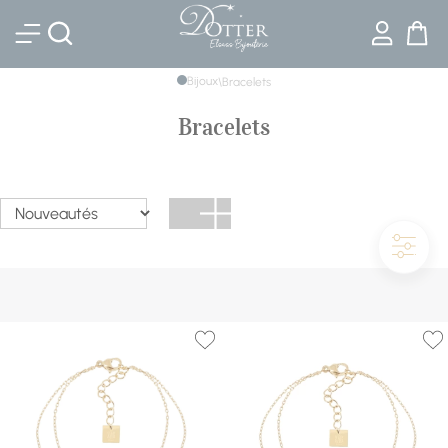
Bijouterie DOTTER
Bijoux
\
Bracelets
Bracelets