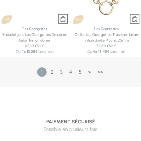
-10%
-10%
Les Georgettes
Les Georgettes
Bracelet jonc Les Georgettes Drapé en
Collier Les Georgettes Trésor en laiton
laiton finition dorée
finition dorée, 45cm, 25mm
53,10 €
59 €
73,80 €
82 €
Ou
4x
13.28€
sans frais
Ou
4x
18.45€
sans frais
1
2
3
4
5
>
>>
PAIEMENT SÉCURISÉ
Possible en plusieurs fois