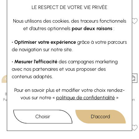
73,80 €
82 €
LE RESPECT DE VOTRE VIE PRIVÉE
Ou
4x
18.45€
sans frais
Nous utilisons des cookies, des traceurs fonctionnels
et d’autres optionnels
pour deux raisons
:
• Optimiser votre expérience
grâce à votre parcours
de navigation sur notre site.
• Mesurer l’efficacité
des campagnes marketing
avec nos partenaires et vous proposer des
contenus adaptés.
-10%
-10%
Les Georgettes
Les Georgettes
Pour en savoir plus et modifier votre choix rendez-
Bracelet manchette Les Georgettes
Boucles d'oreilles créoles Les
vous
sur notre «
politique de confidentialité
»
Pure Organique en laiton finition dorée,
Georgettes Pure Organique en laiton
14mm
finition dorée, 6mm
73,80 €
82 €
60,30 €
67 €
Choisir
D'accord
Ou
4x
18.45€
sans frais
Ou
4x
15.08€
sans frais