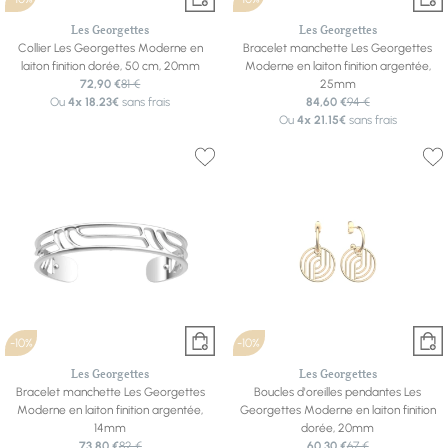
Les Georgettes
Les Georgettes
Collier Les Georgettes Moderne en
Bracelet manchette Les Georgettes
laiton finition dorée, 50 cm, 20mm
Moderne en laiton finition argentée,
72,90 €
81 €
25mm
Ou
4x
18.23€
sans frais
84,60 €
94 €
Ou
4x
21.15€
sans frais
-10%
-10%
Les Georgettes
Les Georgettes
Bracelet manchette Les Georgettes
Boucles d'oreilles pendantes Les
Moderne en laiton finition argentée,
Georgettes Moderne en laiton finition
14mm
dorée, 20mm
73,80 €
82 €
60,30 €
67 €