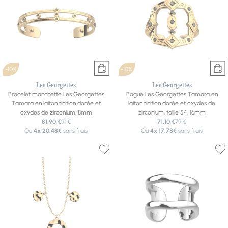
-10%
-10%
Les Georgettes
Les Georgettes
Bracelet manchette Les Georgettes
Bague Les Georgettes Tamara en
Tamara en laiton finition dorée et
laiton finition dorée et oxydes de
oxydes de zirconium, 8mm
zirconium, taille 54, 16mm
81,90 €
91 €
71,10 €
79 €
Ou
4x
20.48€
sans frais
Ou
4x
17.78€
sans frais