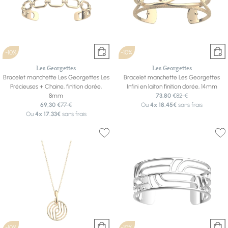
-10%
-10%
Les Georgettes
Les Georgettes
Bracelet manchette Les Georgettes Les
Bracelet manchette Les Georgettes
Précieuses + Chaine, finition dorée,
Infini en laiton finition dorée, 14mm
8mm
73,80 €
82 €
69,30 €
77 €
Ou
4x
18.45€
sans frais
Ou
4x
17.33€
sans frais
-10%
-10%