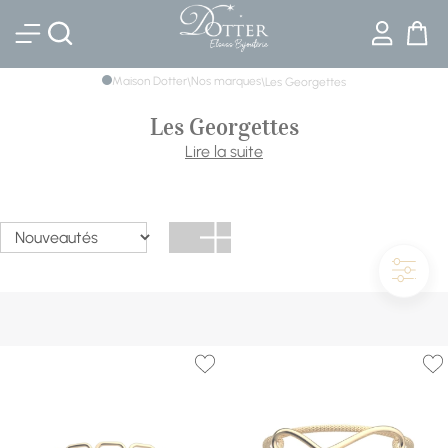
Bijouterie DOTTER
Maison Dotter
Nos marques
\
\
Les Georgettes
Les Georgettes
Les Georgettes est une marque française de bijoux et
Lire la suite
accessoires de mode créée en 2015. La marque se
distingue par sa gamme de bracelets, colliers et boucles
d'oreilles interchangeables, qui peuvent être personnalisés
avec différents inserts en cuir coloré. Les Georgettes
propose également une gamme de maroquinerie, tels
que des sacs à main et des étuis à lunettes.