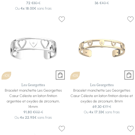
72 €
80 €
36 €
40 €
Ou
4x
18.00€
sans frais
-10%
-10%
Les Georgettes
Les Georgettes
Bracelet manchette Les Georgettes
Bracelet manchette Les Georgettes
Cœur Céleste en laiton finition
Cœur Céleste en laiton finition dorée et
argentée et oxydes de zirconium,
oxydes de zirconium, 8mm
14mm
69,30 €
77 €
91,80 €
102 €
Ou
4x
17.33€
sans frais
Ou
4x
22.95€
sans frais