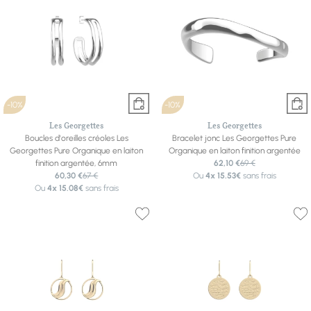
-10%
-10%
Les Georgettes
Les Georgettes
Boucles d'oreilles créoles Les
Bracelet jonc Les Georgettes Pure
Georgettes Pure Organique en laiton
Organique en laiton finition argentée
finition argentée, 6mm
62,10 €
69 €
60,30 €
67 €
Ou
4x
15.53€
sans frais
Ou
4x
15.08€
sans frais