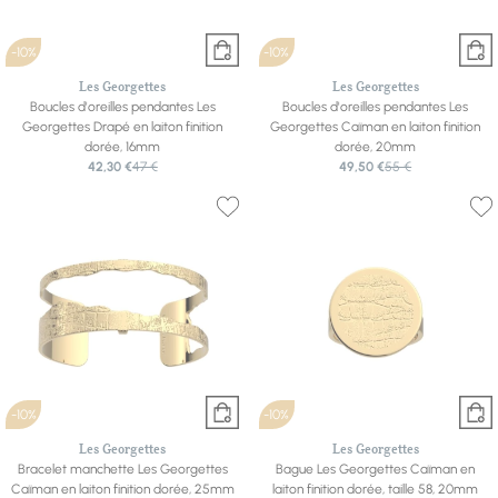
-10%
-10%
Les Georgettes
Les Georgettes
Boucles d'oreilles pendantes Les
Boucles d'oreilles pendantes Les
Georgettes Drapé en laiton finition
Georgettes Caïman en laiton finition
dorée, 16mm
dorée, 20mm
42,30 €
47 €
49,50 €
55 €
-10%
-10%
Les Georgettes
Les Georgettes
Bracelet manchette Les Georgettes
Bague Les Georgettes Caïman en
Caïman en laiton finition dorée, 25mm
laiton finition dorée, taille 58, 20mm