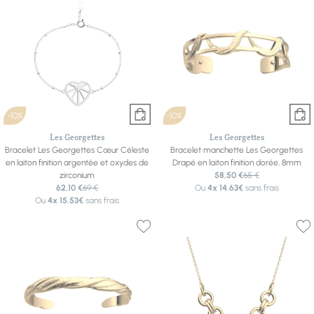
-10%
-10%
Les Georgettes
Les Georgettes
Bracelet Les Georgettes Cœur Céleste
Bracelet manchette Les Georgettes
en laiton finition argentée et oxydes de
Drapé en laiton finition dorée, 8mm
zirconium
58,50 €
65 €
62,10 €
69 €
Ou
4x
14.63€
sans frais
Ou
4x
15.53€
sans frais