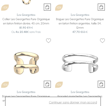
-10%
-10%
Les Georgettes
Les Georgettes
Collier Les Georgettes Pure Organique
Bague Les Georgettes Pure Organique
en laiton finition dorée, 45 cm, 20mm
en laiton finition argentée, taille 54,
81,90 €
91 €
12mm
Ou
4x
20.48€
sans frais
47,70 €
53 €
-10%
-10%
Les Georgettes
Les Georgettes
Bague Les Georgettes Pure Organique
Bracelet manchette Les Georgettes
en laiton finition dorée, taille 54, 12mm
Pure Organique en laiton finition
Continuer sans donner mon accord
47,70 €
53 €
argentée, 14mm