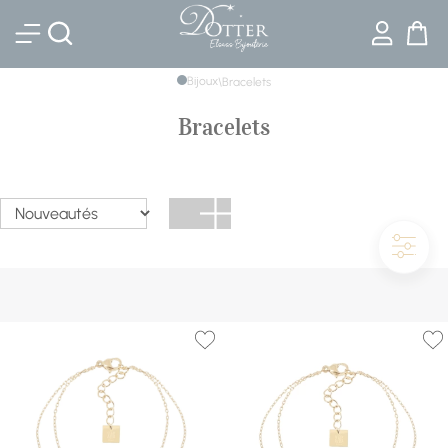
Bijouterie DOTTER
Bijoux
\
Bracelets
Bracelets