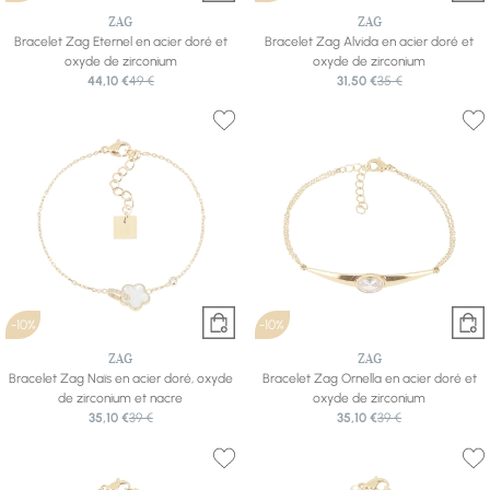
ZAG
ZAG
Bracelet Zag Eternel en acier doré et
Bracelet Zag Alvida en acier doré et
oxyde de zirconium
oxyde de zirconium
44,10 €
49 €
31,50 €
35 €
-10%
-10%
ZAG
ZAG
Bracelet Zag Naïs en acier doré, oxyde
Bracelet Zag Ornella en acier doré et
de zirconium et nacre
oxyde de zirconium
35,10 €
39 €
35,10 €
39 €