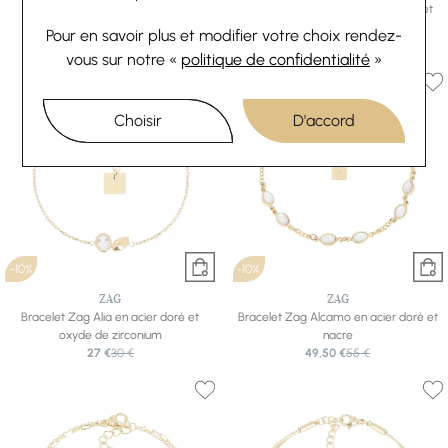
Bracelet Zag Calca en acier doré
Bracelet Zag Tergu en acier doré et
31,50 €
35 €
oxyde de zirconium
Pour en savoir plus et modifier votre choix rendez-
40,50 €
45 €
vous
sur notre «
politique de confidentialité
»
Choisir
D'accord
-10%
-10%
ZAG
ZAG
Bracelet Zag Alia en acier doré et
Bracelet Zag Alcamo en acier doré et
oxyde de zirconium
nacre
27 €
30 €
49,50 €
55 €