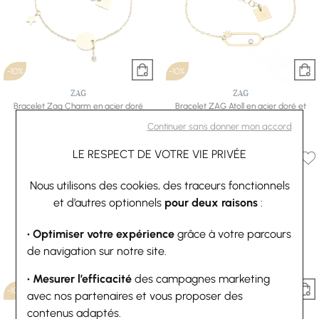
-10%
-10%
ZAG
ZAG
Bracelet Zag Charm en acier doré
Bracelet ZAG Atoll en acier doré et
27 €
30 €
cristal
Continuer sans donner mon accord
28,80 €
32 €
LE RESPECT DE VOTRE VIE PRIVÉE
Nous utilisons des cookies, des traceurs fonctionnels
et d’autres optionnels
pour deux raisons
:
• Optimiser votre expérience
grâce à votre parcours
de navigation sur notre site.
• Mesurer l’efficacité
des campagnes marketing
-10%
-10%
avec nos partenaires et vous proposer des
contenus adaptés.
ZAG
ZAG