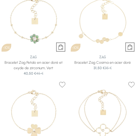
-10%
-10%
ZAG
ZAG
Bracelet Zag Petalo en acier doré et
Bracelet Zag Cosima en acier doré
oxyde de zirconium, Vert
31,50 €
35 €
40,50 €
45 €