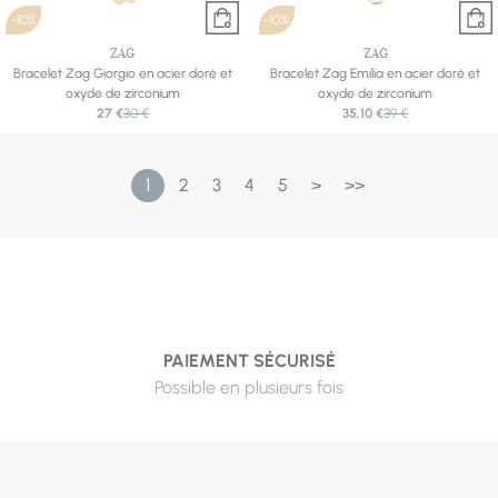
-10%
-10%
ZAG
ZAG
Bracelet Zag Giorgio en acier doré et
Bracelet Zag Emilia en acier doré et
oxyde de zirconium
oxyde de zirconium
27 €
30 €
35,10 €
39 €
1
2
3
4
5
>
>>
PAIEMENT SÉCURISÉ
Possible en plusieurs fois