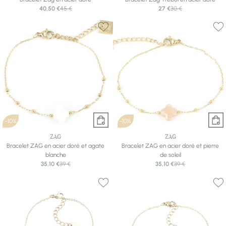
40,50 €
45 €
27 €
30 €
-10%
-10%
ZAG
ZAG
Bracelet ZAG en acier doré et agate
Bracelet ZAG en acier doré et pierre
blanche
de soleil
35,10 €
39 €
35,10 €
39 €