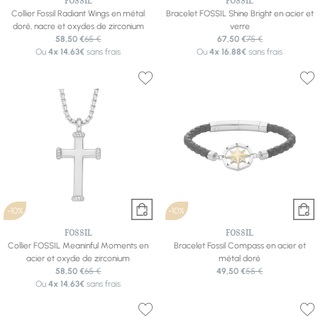
FOSSIL
FOSSIL
Collier Fossil Radiant Wings en métal
Bracelet FOSSIL Shine Bright en acier et
doré, nacre et oxydes de zirconium
verre
58,50 €
65 €
67,50 €
75 €
Ou
4x
14.63€
sans frais
Ou
4x
16.88€
sans frais
-10%
-10%
FOSSIL
FOSSIL
Collier FOSSIL Meaninful Moments en
Bracelet Fossil Compass en acier et
acier et oxyde de zirconium
métal doré
58,50 €
65 €
49,50 €
55 €
Ou
4x
14.63€
sans frais