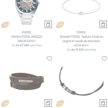
-10%
-10%
FOSSIL
FOSSIL
Montre FOSSIL ME3220
Bracelet FOSSIL Texture Circle en
269,10 €
299 €
argent et oxyde de zirconium
Ou
4x
67.28€
sans frais
62,10 €
69 €
Ou
4x
15.53€
sans frais
-10%
-10%