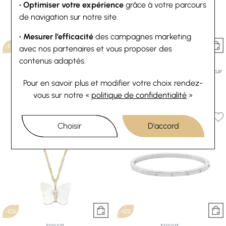
• Optimiser votre expérience
grâce à votre parcours
de navigation sur notre site.
• Mesurer l’efficacité
des campagnes marketing
-10%
-10%
avec nos partenaires et vous proposer des
contenus adaptés.
FOSSIL
FOSSIL
Bracelet Fossil D Link en acier
Bracelet Fossil Leather Essentials en cuir
58,50 €
65 €
et acier
Pour en savoir plus et modifier votre choix rendez-
Ou
4x
14.63€
sans frais
58,50 €
65 €
vous
sur notre «
politique de confidentialité
»
Ou
4x
14.63€
sans frais
Choisir
D'accord
-10%
-10%