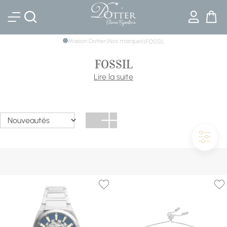
Bijouterie DOTTER
Maison Dotter
Nos marques
\
\
FOSSIL
FOSSIL
S’inspirant du passé mais tournée vers l’avenir, Fossil est
Lire la suite
une marque d’accessoires et de bijoux au style intemporel.
Chacune de leurs pièces est conçue avec passion et vous
offre un éventail de choix pour tous les goûts et toutes les
occasions. Des montres classiques ou connectées aux
accessoires tendances, découvrez une large gamme et
retrouvez l’excellence dans chaque détail.