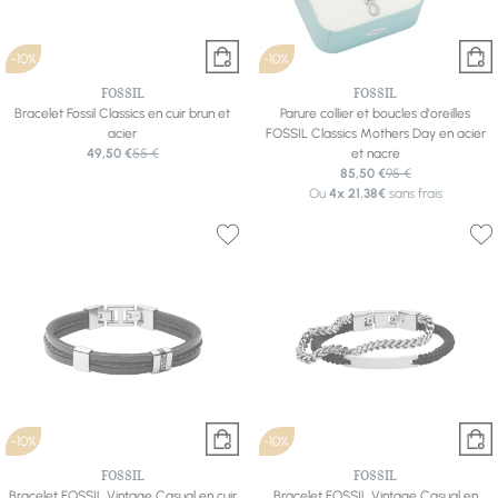
-10%
-10%
FOSSIL
FOSSIL
Bracelet Fossil Classics en cuir brun et
Parure collier et boucles d'oreilles
acier
FOSSIL Classics Mothers Day en acier
49,50 €
55 €
et nacre
85,50 €
95 €
Ou
4x
21.38€
sans frais
-10%
-10%
FOSSIL
FOSSIL
Bracelet FOSSIL Vintage Casual en cuir
Bracelet FOSSIL Vintage Casual en