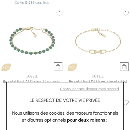
Ou
4x
13.28€
sans frais
-10%
-10%
FOSSIL
FOSSIL
Bracelet Fossil All Stacked Up en acier
Bracelet Fossil D Link en acier et cristal
doré et malachite
53,10 €
59 €
Continuer sans donner mon accord
49,50 €
55 €
Ou
4x
13.28€
sans frais
LE RESPECT DE VOTRE VIE PRIVÉE
Nous utilisons des cookies, des traceurs fonctionnels
et d’autres optionnels
pour deux raisons
: