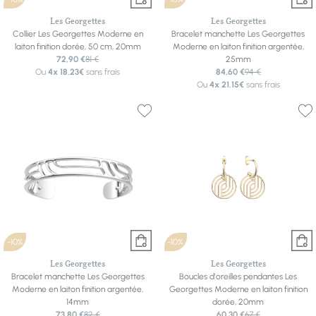
Les Georgettes
Les Georgettes
Collier Les Georgettes Moderne en
Bracelet manchette Les Georgettes
laiton finition dorée, 50 cm, 20mm
Moderne en laiton finition argentée,
72,90 €
81 €
25mm
Ou
4x
18.23€
sans frais
84,60 €
94 €
Ou
4x
21.15€
sans frais
-10%
-10%
Les Georgettes
Les Georgettes
Bracelet manchette Les Georgettes
Boucles d'oreilles pendantes Les
Moderne en laiton finition argentée,
Georgettes Moderne en laiton finition
14mm
dorée, 20mm
73,80 €
82 €
60,30 €
67 €