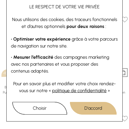
73,80 €
82 €
LE RESPECT DE VOTRE VIE PRIVÉE
Ou
4x
18.45€
sans frais
Nous utilisons des cookies, des traceurs fonctionnels
et d’autres optionnels
pour deux raisons
:
• Optimiser votre expérience
grâce à votre parcours
de navigation sur notre site.
• Mesurer l’efficacité
des campagnes marketing
avec nos partenaires et vous proposer des
contenus adaptés.
-10%
-10%
Les Georgettes
Les Georgettes
Pour en savoir plus et modifier votre choix rendez-
Bracelet manchette Les Georgettes
Boucles d'oreilles créoles Les
vous
sur notre «
politique de confidentialité
»
Pure Organique en laiton finition dorée,
Georgettes Pure Organique en laiton
14mm
finition dorée, 6mm
73,80 €
82 €
60,30 €
67 €
Choisir
D'accord
Ou
4x
18.45€
sans frais
Ou
4x
15.08€
sans frais