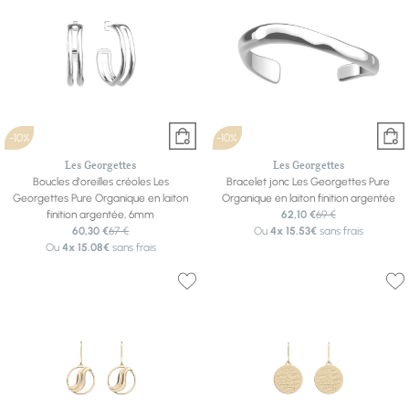
-10%
-10%
Les Georgettes
Les Georgettes
Boucles d'oreilles créoles Les
Bracelet jonc Les Georgettes Pure
Georgettes Pure Organique en laiton
Organique en laiton finition argentée
finition argentée, 6mm
62,10 €
69 €
60,30 €
67 €
Ou
4x
15.53€
sans frais
Ou
4x
15.08€
sans frais