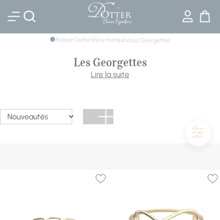
Bijouterie DOTTER
Maison Dotter
Nos marques
\
\
Les Georgettes
Les Georgettes
Les Georgettes est une marque française de bijoux et
Lire la suite
accessoires de mode créée en 2015. La marque se
distingue par sa gamme de bracelets, colliers et boucles
d'oreilles interchangeables, qui peuvent être personnalisés
avec différents inserts en cuir coloré. Les Georgettes
propose également une gamme de maroquinerie, tels
que des sacs à main et des étuis à lunettes.