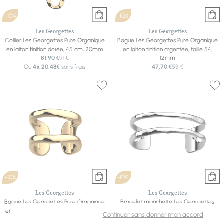
-10%
-10%
Les Georgettes
Les Georgettes
Collier Les Georgettes Pure Organique
Bague Les Georgettes Pure Organique
en laiton finition dorée, 45 cm, 20mm
en laiton finition argentée, taille 54,
81,90 €
91 €
12mm
Ou
4x
20.48€
sans frais
47,70 €
53 €
-10%
-10%
Les Georgettes
Les Georgettes
Bague Les Georgettes Pure Organique
Bracelet manchette Les Georgettes
en laiton finition dorée, taille 54, 12mm
Pure Organique en laiton finition
Continuer sans donner mon accord
47,70 €
53 €
argentée, 14mm