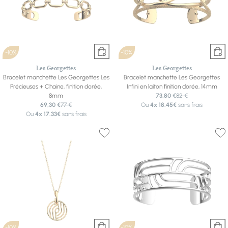
-10%
-10%
Les Georgettes
Les Georgettes
Bracelet manchette Les Georgettes Les
Bracelet manchette Les Georgettes
Précieuses + Chaine, finition dorée,
Infini en laiton finition dorée, 14mm
8mm
73,80 €
82 €
69,30 €
77 €
Ou
4x
18.45€
sans frais
Ou
4x
17.33€
sans frais
-10%
-10%