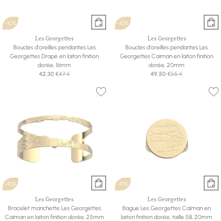
-10%
-10%
Les Georgettes
Les Georgettes
Boucles d'oreilles pendantes Les
Boucles d'oreilles pendantes Les
Georgettes Drapé en laiton finition
Georgettes Caïman en laiton finition
dorée, 16mm
dorée, 20mm
42,30 €
47 €
49,50 €
55 €
-10%
-10%
Les Georgettes
Les Georgettes
Bracelet manchette Les Georgettes
Bague Les Georgettes Caïman en
Caïman en laiton finition dorée, 25mm
laiton finition dorée, taille 58, 20mm