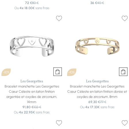
72 €
80 €
36 €
40 €
Ou
4x
18.00€
sans frais
-10%
-10%
Les Georgettes
Les Georgettes
Bracelet manchette Les Georgettes
Bracelet manchette Les Georgettes
Cœur Céleste en laiton finition
Cœur Céleste en laiton finition dorée et
argentée et oxydes de zirconium,
oxydes de zirconium, 8mm
14mm
69,30 €
77 €
91,80 €
102 €
Ou
4x
17.33€
sans frais
Ou
4x
22.95€
sans frais