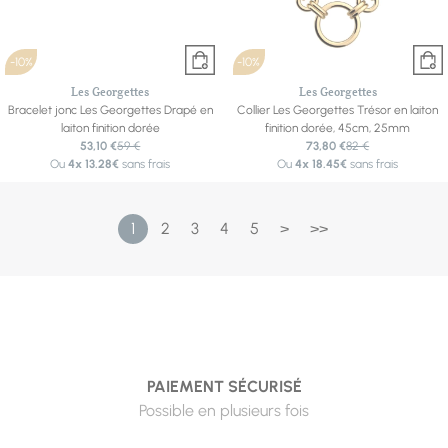
-10%
-10%
Les Georgettes
Les Georgettes
Bracelet jonc Les Georgettes Drapé en
Collier Les Georgettes Trésor en laiton
laiton finition dorée
finition dorée, 45cm, 25mm
53,10 €
59 €
73,80 €
82 €
Ou
4x
13.28€
sans frais
Ou
4x
18.45€
sans frais
1
2
3
4
5
>
>>
PAIEMENT SÉCURISÉ
Possible en plusieurs fois