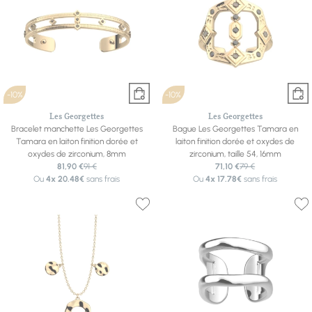
-10%
-10%
Les Georgettes
Les Georgettes
Bracelet manchette Les Georgettes
Bague Les Georgettes Tamara en
Tamara en laiton finition dorée et
laiton finition dorée et oxydes de
oxydes de zirconium, 8mm
zirconium, taille 54, 16mm
81,90 €
91 €
71,10 €
79 €
Ou
4x
20.48€
sans frais
Ou
4x
17.78€
sans frais