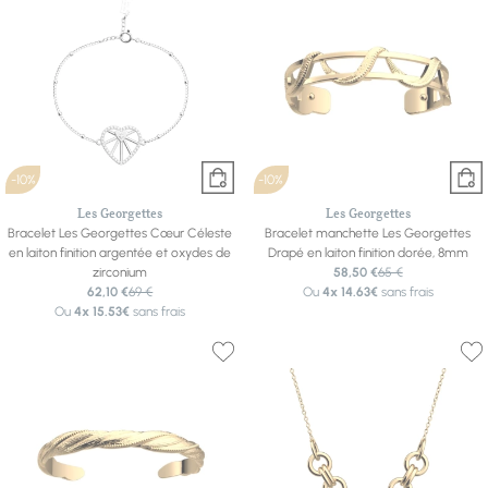
-10%
-10%
Les Georgettes
Les Georgettes
Bracelet Les Georgettes Cœur Céleste
Bracelet manchette Les Georgettes
en laiton finition argentée et oxydes de
Drapé en laiton finition dorée, 8mm
zirconium
58,50 €
65 €
62,10 €
69 €
Ou
4x
14.63€
sans frais
Ou
4x
15.53€
sans frais