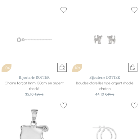
-10%
-10%
Bijouterie DOTTER
Bijouterie DOTTER
Chaîne forçat 1mm, 50cm en argent
Boucles d'oreilles tige argent rhodié
rhodié
chaton
35,10 €
39 €
44,10 €
49 €