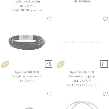
oxydes de zirconium
49,50 €
55 €
80,10 €
89 €
Ou
4x
20.03€
sans frais
-10%
-10%
Bijouterie DOTTER
Bijouterie DOTTER
Bracelet en acier et cuir
Bracelet en or jaune
44,10 €
49 €
251,10 €
279 €
Ou
4x
62.78€
sans frais