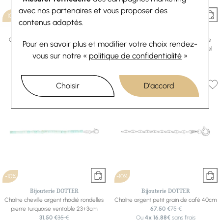
avec nos partenaires et vous proposer des
-10%
-10%
contenus adaptés.
Bijouterie DOTTER
Bijouterie DOTTER
Chaîne cheville argent avec double
Chaîne cheville argent avec double
Pour en savoir plus et modifier votre choix rendez-
boule pampille cœur pierre noire
boule pampille coeur pierre bleu ciel
vous
sur notre «
politique de confidentialité
»
synthétique 23+2cm
synthetique 23+2cm
35,10 €
39 €
44,10 €
49 €
Choisir
D'accord
-10%
-10%
Bijouterie DOTTER
Bijouterie DOTTER
Chaîne cheville argent rhodié rondelles
Chaîne argent petit grain de café 40cm
pierre turquoise veritable 23+3cm
67,50 €
75 €
31,50 €
35 €
Ou
4x
16.88€
sans frais