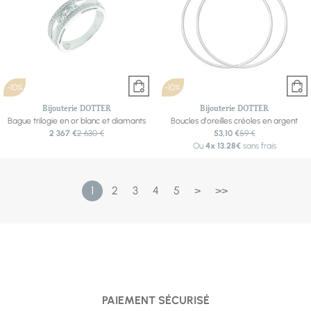
-10%
-10%
Bijouterie DOTTER
Bijouterie DOTTER
Bague trilogie en or blanc et diamants
Boucles d'oreilles créoles en argent
2 367 €
2 630 €
53,10 €
59 €
Ou
4x
13.28€
sans frais
1
2
3
4
5
>
>>
PAIEMENT SÉCURISÉ