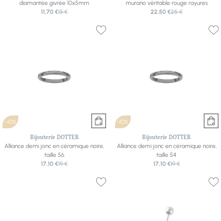
diamantée givrée 10x5mm
murano véritable rouge rayures
11,70 €
13 €
22,50 €
25 €
-10%
-10%
Bijouterie DOTTER
Bijouterie DOTTER
Alliance demi jonc en céramique noire,
Alliance demi jonc en céramique noire,
taille 56
taille 54
17,10 €
19 €
17,10 €
19 €