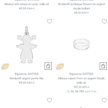
Alliance anti-stress en acier, taille 62
Pendentif zodiaque Poisson en argent
40,50 €
45 €
rhodié brillant
44,10 €
49 €
-10%
-10%
Bijouterie DOTTER
Bijouterie DOTTER
Pendentif argent petite fille
Alliance ruban 7mm en argent rhodié,
49,50 €
55 €
taille 66
107,10 €
119 €
Ou
4x
26.78€
sans frais