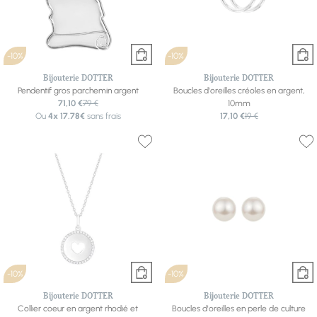
-10%
-10%
Bijouterie DOTTER
Bijouterie DOTTER
Pendentif gros parchemin argent
Boucles d'oreilles créoles en argent,
71,10 €
79 €
10mm
Ou
4x
17.78€
sans frais
17,10 €
19 €
-10%
-10%
Bijouterie DOTTER
Bijouterie DOTTER
Collier coeur en argent rhodié et
Boucles d'oreilles en perle de culture