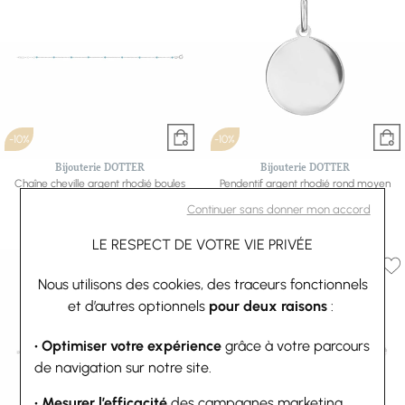
-10%
-10%
Bijouterie DOTTER
Bijouterie DOTTER
Chaîne cheville argent rhodié boules
Pendentif argent rhodié rond moyen
perles de verre facete turquoise
modèle 19mm
Continuer sans donner mon accord
23+3cm
80,10 €
89 €
44,10 €
49 €
Ou
4x
20.03€
sans frais
LE RESPECT DE VOTRE VIE PRIVÉE
Nous utilisons des cookies, des traceurs fonctionnels
et d’autres optionnels
pour deux raisons
:
• Optimiser votre expérience
grâce à votre parcours
de navigation sur notre site.
• Mesurer l’efficacité
des campagnes marketing