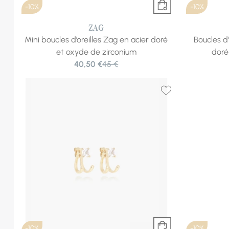
-10%
-10%
ZAG
Mini boucles d’oreilles Zag en acier doré
Boucles d
et oxyde de zirconium
doré
40,50 €
45 €
-10%
-10%