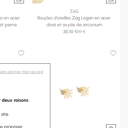
ZAG
si en acier
Boucles d'oreilles Zag Logan en acier
et pierre
doré et oxyde de zirconium
35,10 €
39 €
 sans donner mon accord
 deux raisons
:
 site.
us proposer