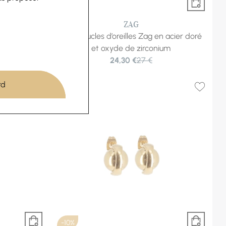
-10%
ZAG
n acier doré
Mini boucles d’oreilles Zag en acier doré
et oxyde de zirconium
24,30 €
27 €
rd
-10%