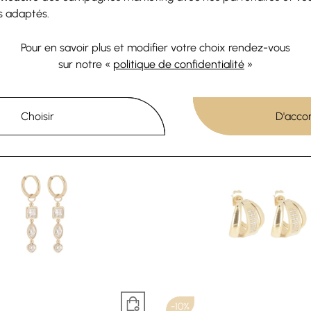
-10%
s adaptés.
ZAG
ZAG
Pour en savoir plus et modifier votre choix rendez-vous
s d’oreilles Zag en acier doré
Mini boucles d’oreilles Zag e
sur notre «
politique de confidentialité
»
 oxyde de zirconium
22,50 €
25 €
31,50 €
35 €
Choisir
D'acco
-10%