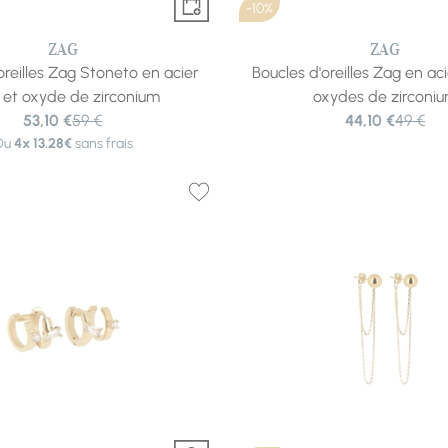
-10%
ZAG
ZAG
oreilles Zag Stoneto en acier
Boucles d'oreilles Zag en ac
 et oxyde de zirconium
oxydes de zirconi
53,10 €
59 €
44,10 €
49 €
Ou
4x
13.28€
sans frais