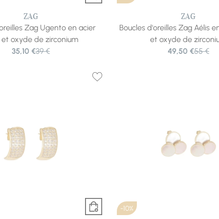
ZAG
ZAG
oreilles Zag Ugento en acier
Boucles d'oreilles Zag Aélis e
 et oxyde de zirconium
et oxyde de zircon
35,10 €
39 €
49,50 €
55 €
-10%