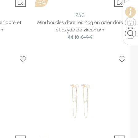
-10%
ZAG
ier doré et
Mini boucles d’oreilles Zag en acier doré
um
et oxyde de zirconium
44,10 €
49 €