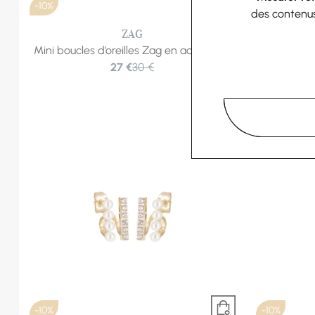
-10%
-10%
des contenu
ZAG
Mini boucles d’oreilles Zag en acier doré
Mini boucle
27 €
30 €
et
-10%
-10%