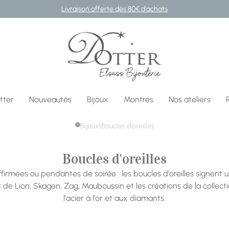
Livraison offerte dès 80€ d'achats
Bijouterie DOTTER
tter
Nouveautés
Bijoux
Montres
Nos ateliers
Bijoux
\
Boucles d'oreilles
Boucles d'oreilles
ffirmées ou pendantes de soirée : les boucles d'oreilles signent 
de Lion, Skagen, Zag, Mauboussin et les créations de la collecti
l'acier à l'or et aux diamants.