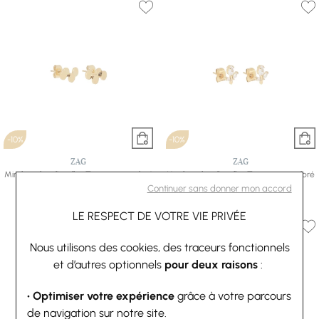
-10%
-10%
ZAG
ZAG
Mini boucles d’oreilles Zag en acier doré
Mini boucles d’oreilles Zag en acier doré
27 €
30 €
et oxyde de zirconium
Continuer sans donner mon accord
31,50 €
35 €
LE RESPECT DE VOTRE VIE PRIVÉE
Nous utilisons des cookies, des traceurs fonctionnels
et d’autres optionnels
pour deux raisons
:
• Optimiser votre expérience
grâce à votre parcours
de navigation sur notre site.