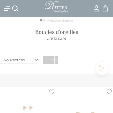
Bijouterie DOTTER
Bijoux
\
Boucles d'oreilles
Boucles d'oreilles
Clous discrets, créoles affirmées ou pendantes de soirée :
Lire la suite
les boucles d'oreilles signent un visage. Notre sélection
réunit Swarovski, Cœur de Lion, Skagen, Zag, Mauboussin
et les créations de la collection Bijouterie Dotter, de l'acier
à l'or et aux diamants.