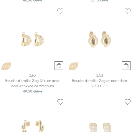
40,50 €
45 €
35,10 €
39 €
-10%
-10%
ZAG
ZAG
Boucles d'oreilles Zag Aélis en acier
Boucles d'oreilles Zag en acier doré
doré et oxyde de zirconium
31,50 €
35 €
49,50 €
55 €