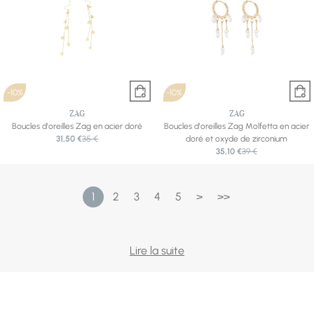
-10%
-10%
ZAG
ZAG
Boucles d'oreilles Zag en acier doré
Boucles d'oreilles Zag Molfetta en acier
31,50 €
35 €
doré et oxyde de zirconium
35,10 €
39 €
1
2
3
4
5
>
>>
C'est le bijou qui encadre le regard — et celui qu'on
Lire la suite
assortit le plus volontiers à l'humeur du jour. Notre
sélection couvre tous les styles : les cristaux scintillants de
Swarovski, les clous pavés de Cœur de Lion, la douceur