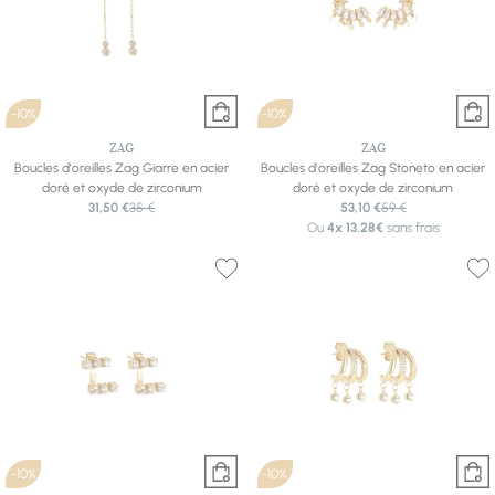
-10%
-10%
ZAG
ZAG
Boucles d'oreilles Zag Giarre en acier
Boucles d'oreilles Zag Stoneto en acier
doré et oxyde de zirconium
doré et oxyde de zirconium
31,50 €
35 €
53,10 €
59 €
Ou
4x
13.28€
sans frais
-10%
-10%