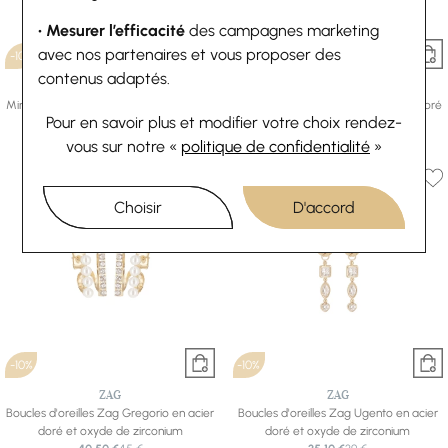
• Mesurer l’efficacité
des campagnes marketing
avec nos partenaires et vous proposer des
-10%
-10%
contenus adaptés.
ZAG
ZAG
Mini boucles d’oreilles Zag en acier doré
Mini boucles d’oreilles Zag en acier doré
Pour en savoir plus et modifier votre choix rendez-
22,50 €
25 €
et oxyde de zirconium
24,30 €
27 €
vous
sur notre «
politique de confidentialité
»
Choisir
D'accord
-10%
-10%
ZAG
ZAG
Boucles d'oreilles Zag Gregorio en acier
Boucles d'oreilles Zag Ugento en acier
doré et oxyde de zirconium
doré et oxyde de zirconium