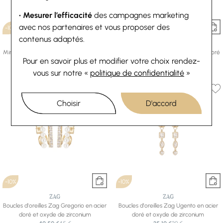
• Mesurer l’efficacité
des campagnes marketing
avec nos partenaires et vous proposer des
-10%
-10%
contenus adaptés.
ZAG
ZAG
Mini boucles d’oreilles Zag en acier doré
Mini boucles d’oreilles Zag en acier doré
Pour en savoir plus et modifier votre choix rendez-
22,50 €
25 €
et oxyde de zirconium
24,30 €
27 €
vous
sur notre «
politique de confidentialité
»
Choisir
D'accord
-10%
-10%
ZAG
ZAG
Boucles d'oreilles Zag Gregorio en acier
Boucles d'oreilles Zag Ugento en acier
doré et oxyde de zirconium
doré et oxyde de zirconium