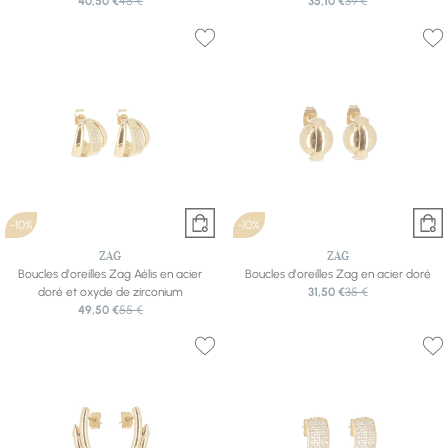
40,50 €
45 €
35,10 €
39 €
-10%
-10%
ZAG
ZAG
Boucles d'oreilles Zag Aélis en acier
Boucles d'oreilles Zag en acier doré
doré et oxyde de zirconium
31,50 €
35 €
49,50 €
55 €