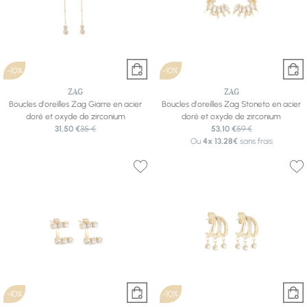
-10%
-10%
ZAG
ZAG
Boucles d'oreilles Zag Giarre en acier
Boucles d'oreilles Zag Stoneto en acier
doré et oxyde de zirconium
doré et oxyde de zirconium
31,50 €
35 €
53,10 €
59 €
Ou
4x
13.28€
sans frais
-10%
-10%