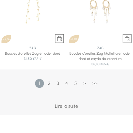
-10%
-10%
ZAG
ZAG
Boucles d'oreilles Zag en acier doré
Boucles d'oreilles Zag Molfetta en acier
31,50 €
35 €
doré et oxyde de zirconium
35,10 €
39 €
1
2
3
4
5
>
>>
C'est le bijou qui encadre le regard — et celui qu'on
Lire la suite
assortit le plus volontiers à l'humeur du jour. Notre
sélection couvre tous les styles : les cristaux scintillants de
Swarovski, les clous pavés de Cœur de Lion, la douceur