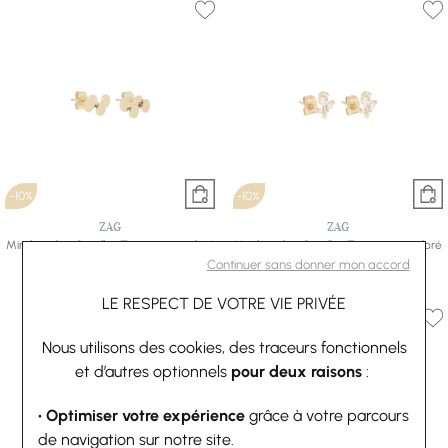
-10%
-10%
ZAG
ZAG
Mini boucles d’oreilles Zag en acier doré
Mini boucles d’oreilles Zag en acier doré
27 €
30 €
et oxyde de zirconium
Continuer sans donner mon accord
31,50 €
35 €
LE RESPECT DE VOTRE VIE PRIVÉE
Nous utilisons des cookies, des traceurs fonctionnels
et d’autres optionnels
pour deux raisons
:
• Optimiser votre expérience
grâce à votre parcours
de navigation sur notre site.