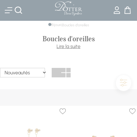
Bijouterie DOTTER
Bijoux
\
Boucles d'oreilles
Boucles d'oreilles
Clous discrets, créoles affirmées ou pendantes de soirée :
Lire la suite
les boucles d'oreilles signent un visage. Notre sélection
réunit Swarovski, Cœur de Lion, Skagen, Zag, Mauboussin
et les créations de la collection Bijouterie Dotter, de l'acier
à l'or et aux diamants.