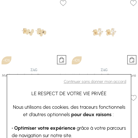
-10%
-10%
ZAG
ZAG
Mini boucles d’oreilles Zag en acier doré
Mini boucles d’oreilles Zag en acier doré
27 €
30 €
et oxyde de zirconium
Continuer sans donner mon accord
31,50 €
35 €
LE RESPECT DE VOTRE VIE PRIVÉE
Nous utilisons des cookies, des traceurs fonctionnels
et d’autres optionnels
pour deux raisons
:
• Optimiser votre expérience
grâce à votre parcours
de navigation sur notre site.