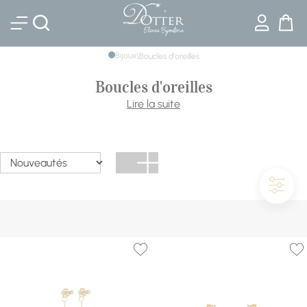
Bijouterie DOTTER
Bijoux
\
Boucles d'oreilles
Boucles d'oreilles
Clous discrets, créoles affirmées ou pendantes de soirée :
Lire la suite
les boucles d'oreilles signent un visage. Notre sélection
réunit Swarovski, Cœur de Lion, Skagen, Zag, Mauboussin
et les créations de la collection Bijouterie Dotter, de l'acier
à l'or et aux diamants.