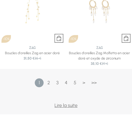
-10%
-10%
ZAG
ZAG
Boucles d'oreilles Zag en acier doré
Boucles d'oreilles Zag Molfetta en acier
31,50 €
35 €
doré et oxyde de zirconium
35,10 €
39 €
1
2
3
4
5
>
>>
C'est le bijou qui encadre le regard — et celui qu'on
Lire la suite
assortit le plus volontiers à l'humeur du jour. Notre
sélection couvre tous les styles : les cristaux scintillants de
Swarovski, les clous pavés de Cœur de Lion, la douceur