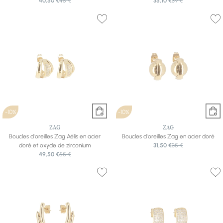
40,50 €
45 €
35,10 €
39 €
-10%
-10%
ZAG
ZAG
Boucles d'oreilles Zag Aélis en acier
Boucles d'oreilles Zag en acier doré
doré et oxyde de zirconium
31,50 €
35 €
49,50 €
55 €