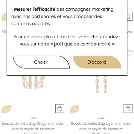
• Mesurer l’efficacité
des campagnes marketing
avec nos partenaires et vous proposer des
-10%
-10%
contenus adaptés.
ZAG
ZAG
Mini boucles d’oreilles Zag en acier doré
Mini boucles d’oreilles Zag en acier doré
Pour en savoir plus et modifier votre choix rendez-
22,50 €
25 €
et oxyde de zirconium
24,30 €
27 €
vous
sur notre «
politique de confidentialité
»
Choisir
D'accord
-10%
-10%
ZAG
ZAG
Boucles d'oreilles Zag Gregorio en acier
Boucles d'oreilles Zag Ugento en acier
doré et oxyde de zirconium
doré et oxyde de zirconium