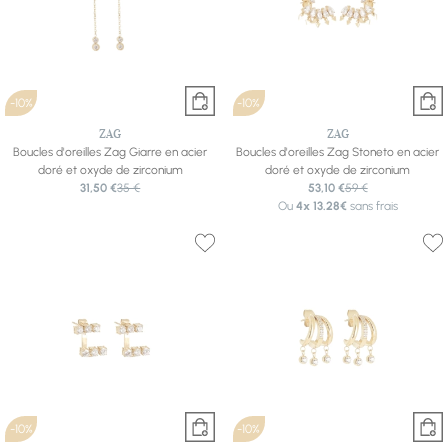
-10%
-10%
ZAG
ZAG
Boucles d'oreilles Zag Giarre en acier
Boucles d'oreilles Zag Stoneto en acier
doré et oxyde de zirconium
doré et oxyde de zirconium
31,50 €
35 €
53,10 €
59 €
Ou
4x
13.28€
sans frais
-10%
-10%