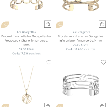
-10%
-10%
Les Georgettes
Les Georgettes
Bracelet manchette Les Georgettes Les
Bracelet manchette Les Georgettes
Précieuses + Chaine, finition dorée,
Infini en laiton finition dorée, 14mm
8mm
73,80 €
82 €
69,30 €
77 €
Ou
4x
18.45€
sans frais
Ou
4x
17.33€
sans frais
-10%
-10%