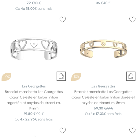
72 €
80 €
36 €
40 €
Ou
4x
18.00€
sans frais
-10%
-10%
Les Georgettes
Les Georgettes
Bracelet manchette Les Georgettes
Bracelet manchette Les Georgettes
Cœur Céleste en laiton finition
Cœur Céleste en laiton finition dorée et
argentée et oxydes de zirconium,
oxydes de zirconium, 8mm
14mm
69,30 €
77 €
91,80 €
102 €
Ou
4x
17.33€
sans frais
Ou
4x
22.95€
sans frais