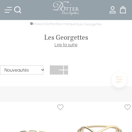
Bijouterie DOTTER
Maison Dotter
Nos marques
\
\
Les Georgettes
Les Georgettes
Les Georgettes est une marque française de bijoux et
Lire la suite
accessoires de mode créée en 2015. La marque se
distingue par sa gamme de bracelets, colliers et boucles
d'oreilles interchangeables, qui peuvent être personnalisés
avec différents inserts en cuir coloré. Les Georgettes
propose également une gamme de maroquinerie, tels
que des sacs à main et des étuis à lunettes.