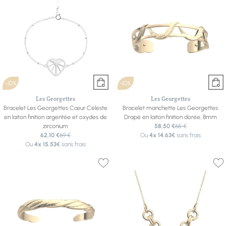
-10%
-10%
Les Georgettes
Les Georgettes
Bracelet Les Georgettes Cœur Céleste
Bracelet manchette Les Georgettes
en laiton finition argentée et oxydes de
Drapé en laiton finition dorée, 8mm
zirconium
58,50 €
65 €
62,10 €
69 €
Ou
4x
14.63€
sans frais
Ou
4x
15.53€
sans frais