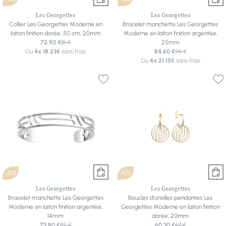
Les Georgettes
Les Georgettes
Collier Les Georgettes Moderne en
Bracelet manchette Les Georgettes
laiton finition dorée, 50 cm, 20mm
Moderne en laiton finition argentée,
72,90 €
81 €
25mm
Ou
4x
18.23€
sans frais
84,60 €
94 €
Ou
4x
21.15€
sans frais
-10%
-10%
Les Georgettes
Les Georgettes
Bracelet manchette Les Georgettes
Boucles d'oreilles pendantes Les
Moderne en laiton finition argentée,
Georgettes Moderne en laiton finition
14mm
dorée, 20mm
73,80 €
82 €
60,30 €
67 €