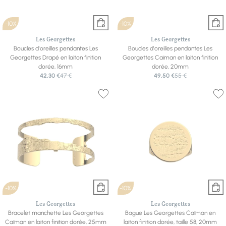
-10%
-10%
Les Georgettes
Les Georgettes
Boucles d'oreilles pendantes Les
Boucles d'oreilles pendantes Les
Georgettes Drapé en laiton finition
Georgettes Caïman en laiton finition
dorée, 16mm
dorée, 20mm
42,30 €
47 €
49,50 €
55 €
-10%
-10%
Les Georgettes
Les Georgettes
Bracelet manchette Les Georgettes
Bague Les Georgettes Caïman en
Caïman en laiton finition dorée, 25mm
laiton finition dorée, taille 58, 20mm