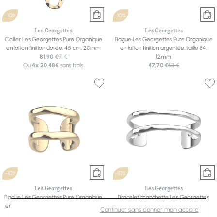
-10%
-10%
Les Georgettes
Les Georgettes
Collier Les Georgettes Pure Organique
Bague Les Georgettes Pure Organique
en laiton finition dorée, 45 cm, 20mm
en laiton finition argentée, taille 54,
81,90 €
91 €
12mm
Ou
4x
20.48€
sans frais
47,70 €
53 €
-10%
-10%
Les Georgettes
Les Georgettes
Bague Les Georgettes Pure Organique
Bracelet manchette Les Georgettes
en laiton finition dorée, taille 54, 12mm
Pure Organique en laiton finition
Continuer sans donner mon accord
47,70 €
53 €
argentée, 14mm