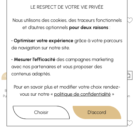
73,80 €
82 €
LE RESPECT DE VOTRE VIE PRIVÉE
Ou
4x
18.45€
sans frais
Nous utilisons des cookies, des traceurs fonctionnels
et d’autres optionnels
pour deux raisons
:
• Optimiser votre expérience
grâce à votre parcours
de navigation sur notre site.
• Mesurer l’efficacité
des campagnes marketing
avec nos partenaires et vous proposer des
contenus adaptés.
-10%
-10%
Les Georgettes
Les Georgettes
Pour en savoir plus et modifier votre choix rendez-
Bracelet manchette Les Georgettes
Boucles d'oreilles créoles Les
vous
sur notre «
politique de confidentialité
»
Pure Organique en laiton finition dorée,
Georgettes Pure Organique en laiton
14mm
finition dorée, 6mm
73,80 €
82 €
60,30 €
67 €
Choisir
D'accord
Ou
4x
18.45€
sans frais
Ou
4x
15.08€
sans frais