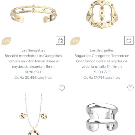
-10%
-10%
Les Georgettes
Les Georgettes
Bracelet manchette Les Georgettes
Bague Les Georgettes Tamara en
Tamara en laiton finition dorée et
laiton finition dorée et oxydes de
oxydes de zirconium, 8mm
zirconium, taille 54, 16mm
81,90 €
91 €
71,10 €
79 €
Ou
4x
20.48€
sans frais
Ou
4x
17.78€
sans frais