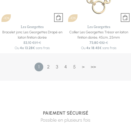
-10%
-10%
Les Georgettes
Les Georgettes
Bracelet jonc Les Georgettes Drapé en
Collier Les Georgettes Trésor en laiton
laiton finition dorée
finition dorée, 45cm, 25mm
53,10 €
59 €
73,80 €
82 €
Ou
4x
13.28€
sans frais
Ou
4x
18.45€
sans frais
1
2
3
4
5
>
>>
PAIEMENT SÉCURISÉ
Possible en plusieurs fois