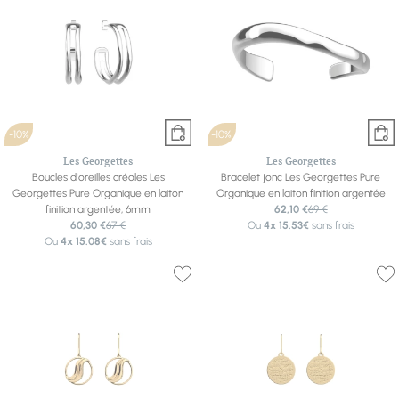
-10%
-10%
Les Georgettes
Les Georgettes
Boucles d'oreilles créoles Les
Bracelet jonc Les Georgettes Pure
Georgettes Pure Organique en laiton
Organique en laiton finition argentée
finition argentée, 6mm
62,10 €
69 €
60,30 €
67 €
Ou
4x
15.53€
sans frais
Ou
4x
15.08€
sans frais