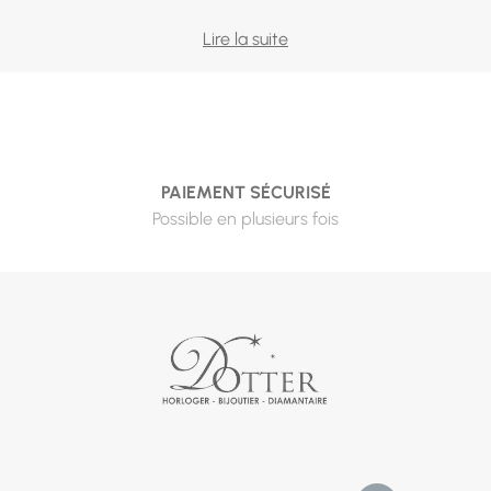
Une montre d'homme raconte quelque chose de celui qui
Lire la suite
la porte — encore faut-il choisir la bonne. Notre sélection
couvre tout le spectre : l'horlogerie suisse avec Tissot,
Hamilton et Rado, la précision japonaise avec Seiko et
Citizen, le caractère français avec Lip, Herbelin et Pierre
Lannier, le style avec BOSS, Lacoste, Fossil et Tommy
PAIEMENT SÉCURISÉ
Hilfiger, la robustesse avec Casio et G-Shock, l'accessible
Possible en plusieurs fois
avec Festina et Ice-Watch.
Pour bien choisir, partez de l'usage. Au quotidien et au
bureau, un trois-aiguilles sobre sur acier ou cuir reste
imbattable — lisible, passe-partout, durable. Pour le sport
et l'extérieur, regardez l'étanchéité, le chronographe et la
résistance aux chocs. Pour le plaisir mécanique,
l'automatique s'impose : son mouvement vit au rythme du
poignet et se transmet. Deuxième repère : le diamètre. Un
boîtier de 38 à 40 mm convient à la plupart des poignets ;
au-delà de 42 mm, mieux vaut essayer avant d'adopter.