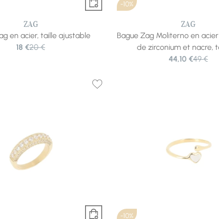
-10%
ZAG
ZAG
g en acier, taille ajustable
Bague Zag Moliterno en acie
18 €
20 €
de zirconium et nacre, t
44,10 €
49 €
-10%