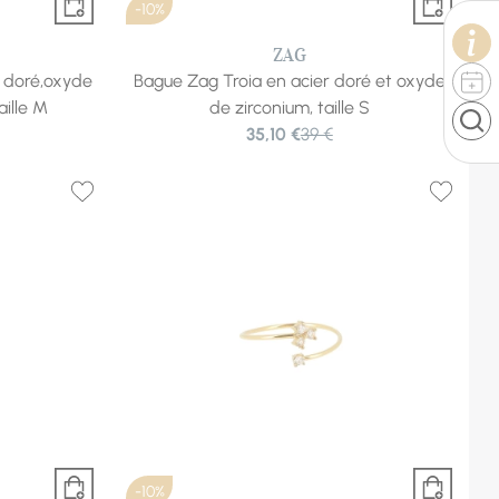
-10%
ZAG
r doré,oxyde
Bague Zag Troia en acier doré et oxyde
aille M
de zirconium, taille S
35,10 €
39 €
-10%