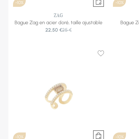
-10%
-10%
ZAG
Bague Zag en acier doré, taille ajustable
Bague Za
22,50 €
25 €
-10%
-10%