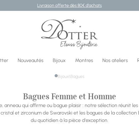
Livraison offerte dès 80€ d'achats
Bijouterie DOTTER
tter
Nouveautés
Bijoux
Montres
Nos ateliers
Bijoux
\
Bagues
Bagues Femme et Homme
, anneau qui affirme ou bague plaisir : notre sélection réunit les 
ristal et zirconium de Swarovski et les bagues de la collection B
du quotidien à la pièce d'exception.