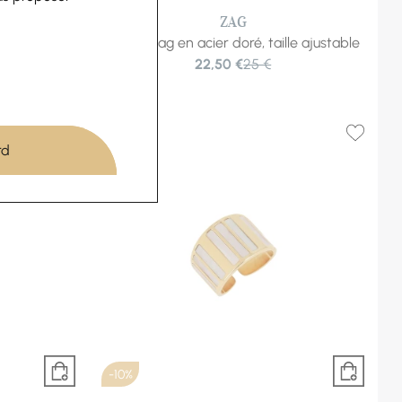
ZAG
ajustable
Bague Zag en acier doré, taille ajustable
22,50 €
25 €
rd
-10%