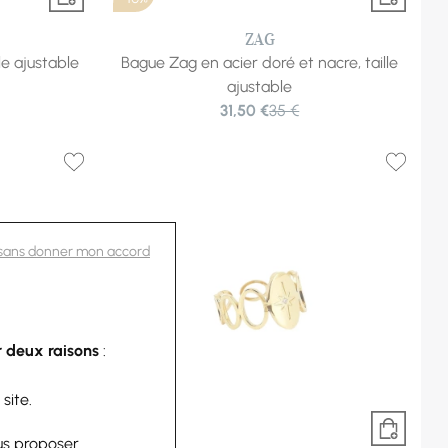
ZAG
le ajustable
Bague Zag en acier doré et nacre, taille
ajustable
31,50 €
35 €
 sans donner mon accord
 deux raisons
:
 site.
-10%
us proposer