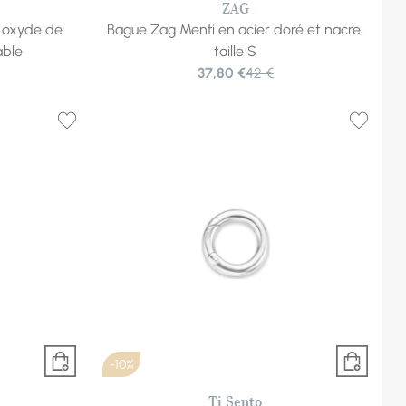
ZAG
t oxyde de
Bague Zag Menfi en acier doré et nacre,
able
taille S
37,80 €
42 €
-10%
Ti Sento