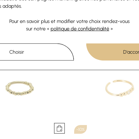
s adaptés.
ZAG
ZAG
AG en acier et oxydes de
Bague Zag en acier, taille 
Pour en savoir plus et modifier votre choix rendez-vous
zirconium
15,30 €
17 €
sur notre «
politique de confidentialité
»
24,30 €
27 €
Choisir
D'acco
-10%