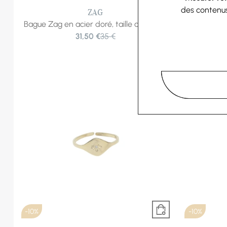
des contenu
ZAG
Bague Zag en acier doré, taille ajustable
Bague Z
31,50 €
35 €
-10%
-10%