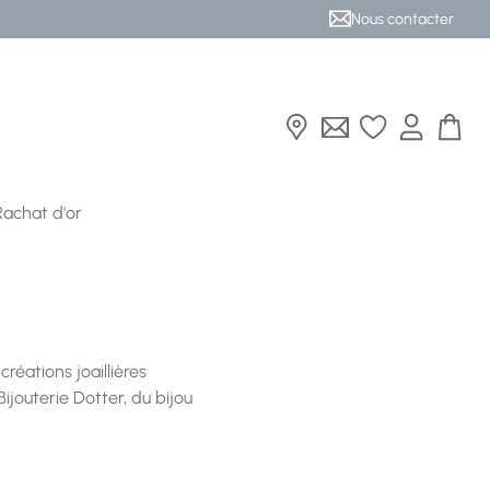
Nous contacter
Rachat d'or
créations joaillières
ijouterie Dotter, du bijou